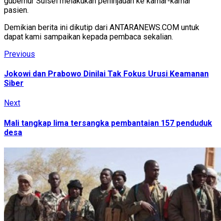
gubernur Sulsel melakukan peninjauan ke kamar-kamar
pasien.
Demikian berita ini dikutip dari ANTARANEWS.COM untuk
dapat kami sampaikan kepada pembaca sekalian.
Continue
Previous
Previous
post:
Reading
Jokowi dan Prabowo Dinilai Tak Fokus Urusi Keamanan
Siber
Next
Next
post:
Mali tangkap lima tersangka pembantaian 157 penduduk
desa