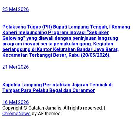
25 Mei 2026
Pelaksana Tugas (Plt) Bupati Lampung Tengah, I Komang
Koheri melaunching Program Inovasi “Sekinker
Gelowing” yang diawali dengan peninjauan langsung
program inovasi serta pemukulan gong. Kegiatan
berlangsung di Kantor Kelurahan Bandar Jaya Barat,
Kecamatan Terbanggi Besar, Rabu (20/05/2026).
21 Mei 2026
Kapolda Lampung Perintahkan Jajaran Tembak di
Tempat Para Pelaku Begal dan Curanmor
16 Mei 2026
Copyright © Catatan Jurnalis. All rights reserved.
|
ChromeNews
by AF themes.