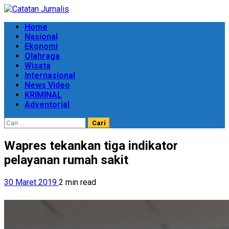
Skip
to
Primary
Home
content
Menu
Nasional
Ekonomi
Olahraga
Wisata
Internasional
News Video
KRIMINAL
Adventorial
Cari
untuk:
Wapres tekankan tiga indikator
pelayanan rumah sakit
30 Maret 2019
2 min read