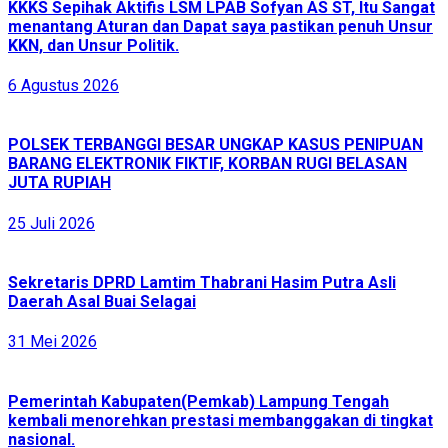
KKKS Sepihak Aktifis LSM LPAB Sofyan AS ST, Itu Sangat
menantang Aturan dan Dapat saya pastikan penuh Unsur
KKN, dan Unsur Politik.
6 Agustus 2026
POLSEK TERBANGGI BESAR UNGKAP KASUS PENIPUAN
BARANG ELEKTRONIK FIKTIF, KORBAN RUGI BELASAN
JUTA RUPIAH
25 Juli 2026
Sekretaris DPRD Lamtim Thabrani Hasim Putra Asli
Daerah Asal Buai Selagai
31 Mei 2026
Pemerintah Kabupaten(Pemkab) Lampung Tengah
kembali menorehkan prestasi membanggakan di tingkat
nasional.