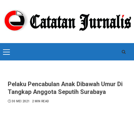
Skip
to
content
Primary
Menu
Pelaku Pencabulan Anak Dibawah Umur Di
Tangkap Anggota Seputih Surabaya
30 MEI 2021
2 MIN READ