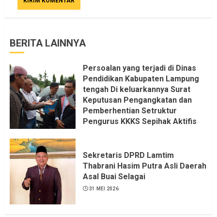
BERITA LAINNYA
Persoalan yang terjadi di Dinas
Pendidikan Kabupaten Lampung
tengah Di keluarkannya Surat
Keputusan Pengangkatan dan
Pemberhentian Setruktur
Pengurus KKKS Sepihak Aktifis
LSM LPAB Sofyan AS ST, Itu
Sangat menantang Aturan dan
Dapat saya pastikan penuh Unsur
Sekretaris DPRD Lamtim
KKN, dan Unsur Politik.
Thabrani Hasim Putra Asli Daerah
Asal Buai Selagai
6 AGUSTUS 2026
31 MEI 2026