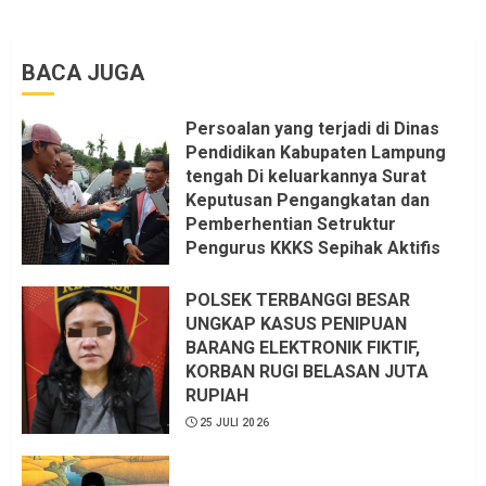
BACA JUGA
Persoalan yang terjadi di Dinas
Pendidikan Kabupaten Lampung
tengah Di keluarkannya Surat
Keputusan Pengangkatan dan
Pemberhentian Setruktur
Pengurus KKKS Sepihak Aktifis
LSM LPAB Sofyan AS ST, Itu
Sangat menantang Aturan dan
POLSEK TERBANGGI BESAR
Dapat saya pastikan penuh Unsur
UNGKAP KASUS PENIPUAN
KKN, dan Unsur Politik.
BARANG ELEKTRONIK FIKTIF,
KORBAN RUGI BELASAN JUTA
6 AGUSTUS 2026
RUPIAH
25 JULI 2026