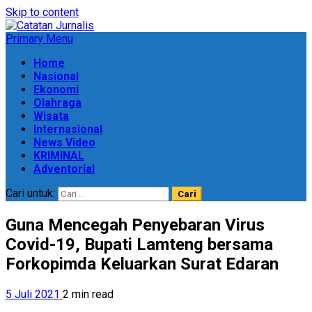
Skip to content
Primary Menu
Home
Nasional
Ekonomi
Olahraga
Wisata
Internasional
News Video
KRIMINAL
Adventorial
Cari untuk:
Guna Mencegah Penyebaran Virus
Covid-19, Bupati Lamteng bersama
Forkopimda Keluarkan Surat Edaran
5 Juli 2021
2 min read