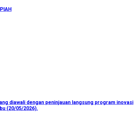
UPIAH
ang diawali dengan peninjauan langsung program inovasi
bu (20/05/2026).