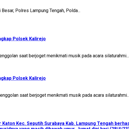
esar, Polres Lampung Tengah, Polda...
ngkap Polsek Kalirejo
enggolan saat berjoget menikmati musik pada acara silaturahmi...
ngkap Polsek Kalirejo
enggolan saat berjoget menikmati musik pada acara silaturahmi..
er Katon Kec. Seputih Surabaya Kab. Lampung Tengah berhas
idnya yang masih dibawah umur. Jumat dini hari (28/4/23) 