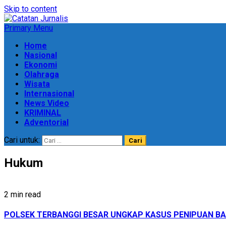
Skip to content
Primary Menu
Home
Nasional
Ekonomi
Olahraga
Wisata
Internasional
News Video
KRIMINAL
Adventorial
Cari untuk:
Hukum
2 min read
POLSEK TERBANGGI BESAR UNGKAP KASUS PENIPUAN BAR