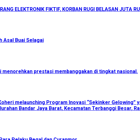
ANG ELEKTRONIK FIKTIF, KORBAN RUGI BELASAN JUTA R
 Asal Buai Selagai
menorehkan prestasi membanggakan di tingkat nasional.
Koheri melaunching Program Inovasi “Sekinker Gelowing” y
lurahan Bandar Jaya Barat, Kecamatan Terbanggi Besar, Ra
Para Pelaku Begal dan Curanmor