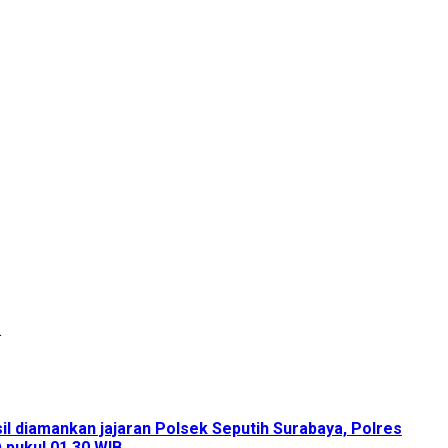
.
il diamankan jajaran Polsek Seputih Surabaya, Polres
pukul 01.30 WIB.