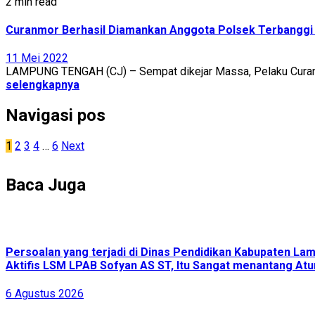
2 min read
Curanmor Berhasil Diamankan Anggota Polsek Terbanggi
11 Mei 2022
LAMPUNG TENGAH (CJ) – Sempat dikejar Massa, Pelaku Curanmor
selengkapnya
Navigasi pos
1
2
3
4
…
6
Next
Baca Juga
Persoalan yang terjadi di Dinas Pendidikan Kabupaten L
Aktifis LSM LPAB Sofyan AS ST, Itu Sangat menantang Atur
6 Agustus 2026