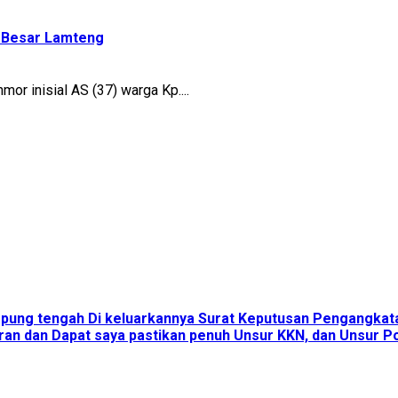
 Besar Lamteng
 inisial AS (37) warga Kp....
ampung tengah Di keluarkannya Surat Keputusan Pengangka
an dan Dapat saya pastikan penuh Unsur KKN, dan Unsur Pol