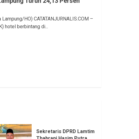
 Lampung Turun 24,13 Persen
tara Lampung/HO) CATATANJURNALIS.COM –
 hotel berbintang di...
Sekretaris DPRD Lamtim
Thabrani Hasim Putra