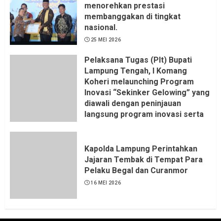
menorehkan prestasi
membanggakan di tingkat
nasional.
25 MEI 2026
Pelaksana Tugas (Plt) Bupati
Lampung Tengah, I Komang
Koheri melaunching Program
Inovasi “Sekinker Gelowing” yang
diawali dengan peninjauan
langsung program inovasi serta
pemukulan gong. Kegiatan
berlangsung di Kantor Kelurahan
Bandar Jaya Barat, Kecamatan
Kapolda Lampung Perintahkan
Terbanggi Besar, Rabu
Jajaran Tembak di Tempat Para
(20/05/2026).
Pelaku Begal dan Curanmor
21 MEI 2026
16 MEI 2026