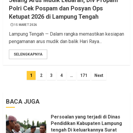
Jelang Arus Mudik Lebaran, Div Propam
Polri Cek Pospam dan Posyan Ops
Ketupat 2026 di Lampung Tengah
15 MARET 2026
Lampung Tengah — Dalam rangka memastikan kesiapan
pengamanan arus mudik dan balik Hari Raya...
SELENGKAPNYA
Navigasi
1
2
3
4
…
171
Next
pos
BACA JUGA
Persoalan yang terjadi di Dinas
Pendidikan Kabupaten Lampung
tengah Di keluarkannya Surat