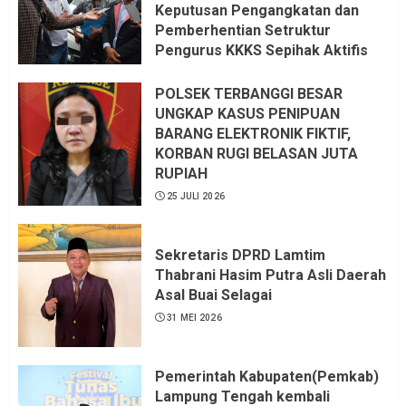
Keputusan Pengangkatan dan
Pemberhentian Setruktur
Pengurus KKKS Sepihak Aktifis
LSM LPAB Sofyan AS ST, Itu
Sangat menantang Aturan dan
POLSEK TERBANGGI BESAR
Dapat saya pastikan penuh Unsur
UNGKAP KASUS PENIPUAN
KKN, dan Unsur Politik.
BARANG ELEKTRONIK FIKTIF,
KORBAN RUGI BELASAN JUTA
6 AGUSTUS 2026
RUPIAH
25 JULI 2026
Sekretaris DPRD Lamtim
Thabrani Hasim Putra Asli Daerah
Asal Buai Selagai
31 MEI 2026
Pemerintah Kabupaten(Pemkab)
Lampung Tengah kembali