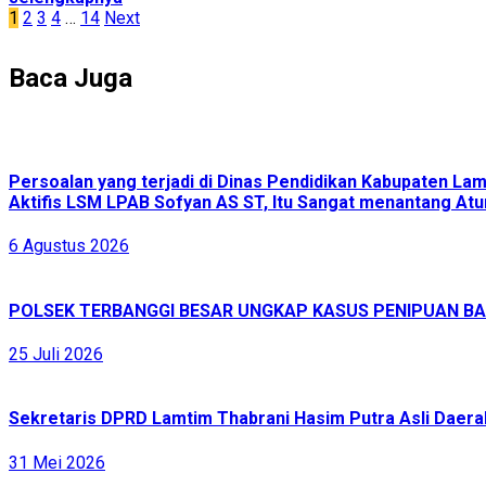
Navigasi
1
2
3
4
…
14
Next
pos
Baca Juga
Persoalan yang terjadi di Dinas Pendidikan Kabupaten L
Aktifis LSM LPAB Sofyan AS ST, Itu Sangat menantang Atur
6 Agustus 2026
POLSEK TERBANGGI BESAR UNGKAP KASUS PENIPUAN BAR
25 Juli 2026
Sekretaris DPRD Lamtim Thabrani Hasim Putra Asli Daerah
31 Mei 2026