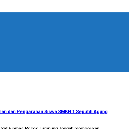
han dan Pengarahan Siswa SMKN 1 Seputih Agung
 Sat Binmas Polres Lampung Tengah memberikan...