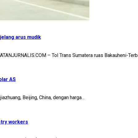
jelang arus mudik
TATANJURNALIS.COM – Tol Trans Sumatera ruas Bakauheni-Terba
olar AS
azhuang, Beijing, China, dengan harga...
stry workers