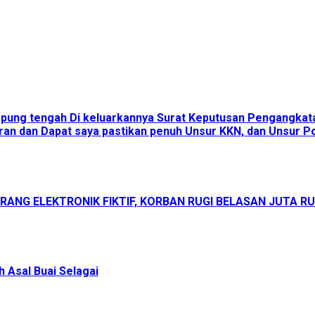
ampung tengah Di keluarkannya Surat Keputusan Pengangka
an dan Dapat saya pastikan penuh Unsur KKN, dan Unsur Pol
ANG ELEKTRONIK FIKTIF, KORBAN RUGI BELASAN JUTA R
 Asal Buai Selagai