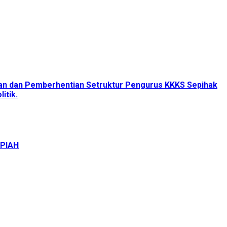
tan dan Pemberhentian Setruktur Pengurus KKKS Sepihak
itik.
UPIAH