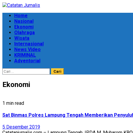
Skip
to
Primary
Home
content
Menu
Nasional
Ekonomi
Olahraga
Wisata
Internasional
News Video
KRIMINAL
Adventorial
Cari
untuk:
Ekonomi
1 min read
Sat Binmas Polres Lampung Tengah Memberikan Penyulu
5 Desember 2019
Catatanjurnalis.com – Lampung Tengah, IPDA M. Muharom KBO