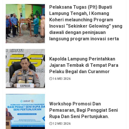
Pelaksana Tugas (Plt) Bupati
Lampung Tengah, I Komang
Koheri melaunching Program
Inovasi “Sekinker Gelowing” yang
diawali dengan peninjauan
langsung program inovasi serta
pemukulan gong. Kegiatan
berlangsung di Kantor Kelurahan
Bandar Jaya Barat, Kecamatan
Kapolda Lampung Perintahkan
Terbanggi Besar, Rabu
Jajaran Tembak di Tempat Para
(20/05/2026).
Pelaku Begal dan Curanmor
21 MEI 2026
16 MEI 2026
Workshop Promosi Dan
Pemasaran, Bagi Penggiat Seni
Rupa Dan Seni Pertunjukan.
12 MEI 2026