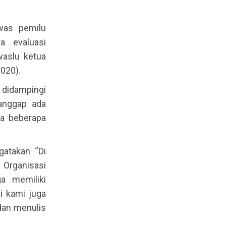
was pemilu
a evaluasi
waslu ketua
020).
 didampingi
 anggap ada
ya beberapa
atakan “Di
Organisasi
a memiliki
i kami juga
dan menulis