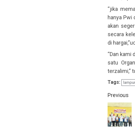
“jika mem
hanya Pwi 
akan seger
secara kel
di hargai,”
“Dan kami 
satu Orga
terzalimi,”
Tags:
lampun
Contin
Previous
Readin