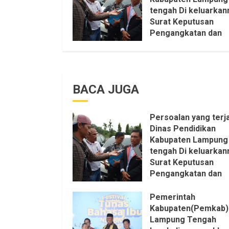
tengah Di keluarkan
Surat Keputusan
Pengangkatan dan
Pemberhentian
Setruktur Pengurus
KKKS Sepihak Aktifi
LSM LPAB Sofyan AS
BACA JUGA
Itu Sangat menanta
Aturan dan Dapat sa
pastikan penuh Unsu
Persoalan yang terja
KKN, dan Unsur Polit
Dinas Pendidikan
6 AGUSTUS 2026
Kabupaten Lampung
tengah Di keluarkan
Surat Keputusan
Pengangkatan dan
Pemberhentian
Setruktur Pengurus
Pemerintah
KKKS Sepihak Aktifi
Kabupaten(Pemkab)
LSM LPAB Sofyan AS
Lampung Tengah