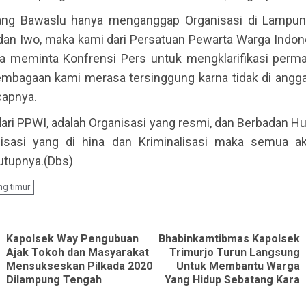
ang Bawaslu hanya menganggap Organisasi di Lampung
dan Iwo, maka kami dari Persatuan Pewarta Warga Indon
a meminta Konfrensi Pers untuk mengklarifikasi permas
embagaan kami merasa tersinggung karna tidak di angga
ucapnya.
dari PPWI, adalah Organisasi yang resmi, dan Berbadan H
nisasi yang di hina dan Kriminalisasi maka semua a
 tutupnya.(Dbs)
g timur
ue
g
Kapolsek Way Pengubuan
Bhabinkamtibmas Kapolsek
Ajak Tokoh dan Masyarakat
Trimurjo Turun Langsung
Previous
Next
Mensukseskan Pilkada 2020
Untuk Membantu Warga
post:
post:
Dilampung Tengah
Yang Hidup Sebatang Kara