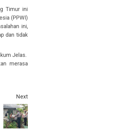
 Timur ini
esia (PPWI)
alahan ini,
p dan tidak
ukum Jelas.
kan merasa
Next