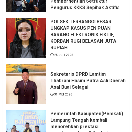
Pemberhentian Setruktur
Pengurus KKKS Sepihak Aktifis
LSM LPAB Sofyan AS ST, Itu
Sangat menantang Aturan dan
POLSEK TERBANGGI BESAR
Dapat saya pastikan penuh Unsur
UNGKAP KASUS PENIPUAN
KKN, dan Unsur Politik.
BARANG ELEKTRONIK FIKTIF,
KORBAN RUGI BELASAN JUTA
6 AGUSTUS 2026
RUPIAH
25 JULI 2026
Sekretaris DPRD Lamtim
Thabrani Hasim Putra Asli Daerah
Asal Buai Selagai
31 MEI 2026
Pemerintah Kabupaten(Pemkab)
Lampung Tengah kembali
menorehkan prestasi