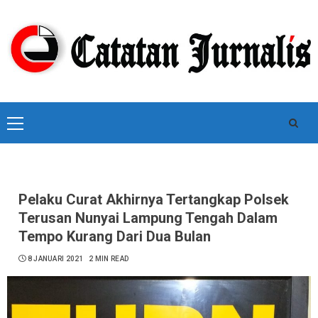
Skip
to
content
Primary
Menu
Pelaku Curat Akhirnya Tertangkap Polsek
Terusan Nunyai Lampung Tengah Dalam
Tempo Kurang Dari Dua Bulan
8 JANUARI 2021
2 MIN READ