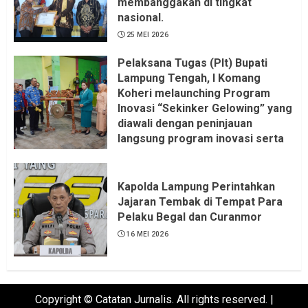
membanggakan di tingkat
nasional.
25 MEI 2026
Pelaksana Tugas (Plt) Bupati
Lampung Tengah, I Komang
Koheri melaunching Program
Inovasi “Sekinker Gelowing” yang
diawali dengan peninjauan
langsung program inovasi serta
pemukulan gong. Kegiatan
berlangsung di Kantor Kelurahan
Bandar Jaya Barat, Kecamatan
Kapolda Lampung Perintahkan
Terbanggi Besar, Rabu
Jajaran Tembak di Tempat Para
(20/05/2026).
Pelaku Begal dan Curanmor
21 MEI 2026
16 MEI 2026
Copyright © Catatan Jurnalis. All rights reserved.
|