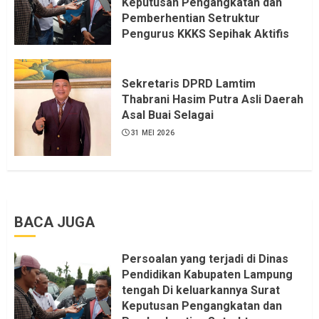
Keputusan Pengangkatan dan
Pemberhentian Setruktur
Pengurus KKKS Sepihak Aktifis
LSM LPAB Sofyan AS ST, Itu
Sangat menantang Aturan dan
Dapat saya pastikan penuh Unsur
Sekretaris DPRD Lamtim
KKN, dan Unsur Politik.
Thabrani Hasim Putra Asli Daerah
Asal Buai Selagai
6 AGUSTUS 2026
31 MEI 2026
BACA JUGA
Persoalan yang terjadi di Dinas
Pendidikan Kabupaten Lampung
tengah Di keluarkannya Surat
Keputusan Pengangkatan dan