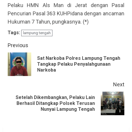
Pelaku HMN Als Man di Jerat dengan Pasal
Pencurian Pasal 363 KUHPidana dengan ancaman
Hukuman 7 Tahun, pungkasnya. (*)
Tags:
lampung tengah
Continue
Previous
Reading
Sat Narkoba Polres Lampung Tengah
Pre
Tangkap Pelaku Penyalahgunaan
Narkoba
pos
Next
Setelah Dikembangkan, Pelaku Lain
Next
Berhasil Ditangkap Polsek Terusan
Nunyai Lampung Tengah
post: