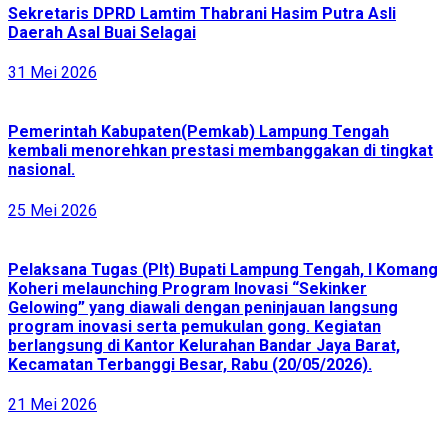
Sekretaris DPRD Lamtim Thabrani Hasim Putra Asli
Daerah Asal Buai Selagai
31 Mei 2026
Pemerintah Kabupaten(Pemkab) Lampung Tengah
kembali menorehkan prestasi membanggakan di tingkat
nasional.
25 Mei 2026
Pelaksana Tugas (Plt) Bupati Lampung Tengah, I Komang
Koheri melaunching Program Inovasi “Sekinker
Gelowing” yang diawali dengan peninjauan langsung
program inovasi serta pemukulan gong. Kegiatan
berlangsung di Kantor Kelurahan Bandar Jaya Barat,
Kecamatan Terbanggi Besar, Rabu (20/05/2026).
21 Mei 2026