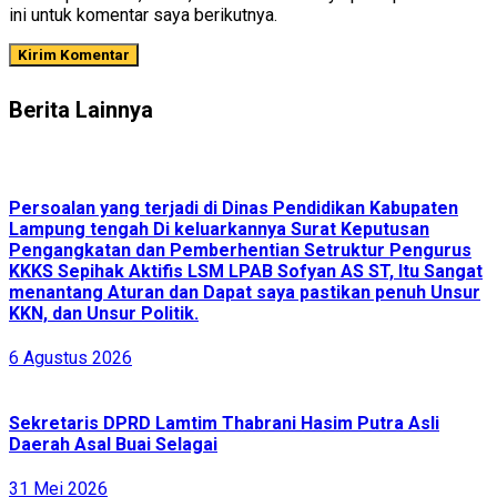
ini untuk komentar saya berikutnya.
Berita Lainnya
Persoalan yang terjadi di Dinas Pendidikan Kabupaten
Lampung tengah Di keluarkannya Surat Keputusan
Pengangkatan dan Pemberhentian Setruktur Pengurus
KKKS Sepihak Aktifis LSM LPAB Sofyan AS ST, Itu Sangat
menantang Aturan dan Dapat saya pastikan penuh Unsur
KKN, dan Unsur Politik.
6 Agustus 2026
Sekretaris DPRD Lamtim Thabrani Hasim Putra Asli
Daerah Asal Buai Selagai
31 Mei 2026