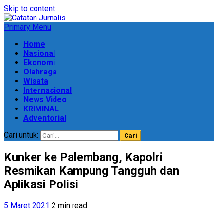
Skip to content
Primary Menu
Home
Nasional
Ekonomi
Olahraga
Wisata
Internasional
News Video
KRIMINAL
Adventorial
Cari untuk:
Kunker ke Palembang, Kapolri
Resmikan Kampung Tangguh dan
Aplikasi Polisi
5 Maret 2021
2 min read