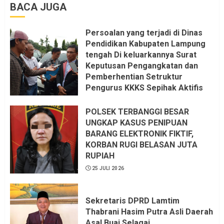
BACA JUGA
Persoalan yang terjadi di Dinas
Pendidikan Kabupaten Lampung
tengah Di keluarkannya Surat
Keputusan Pengangkatan dan
Pemberhentian Setruktur
Pengurus KKKS Sepihak Aktifis
LSM LPAB Sofyan AS ST, Itu
Sangat menantang Aturan dan
POLSEK TERBANGGI BESAR
Dapat saya pastikan penuh Unsur
UNGKAP KASUS PENIPUAN
KKN, dan Unsur Politik.
BARANG ELEKTRONIK FIKTIF,
KORBAN RUGI BELASAN JUTA
6 AGUSTUS 2026
RUPIAH
25 JULI 2026
Sekretaris DPRD Lamtim
Thabrani Hasim Putra Asli Daerah
Asal Buai Selagai