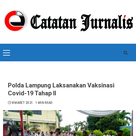
Skip
to
content
Primary
Menu
Polda Lampung Laksanakan Vaksinasi
Covid-19 Tahap II
8 MARET 2021
1 MIN READ