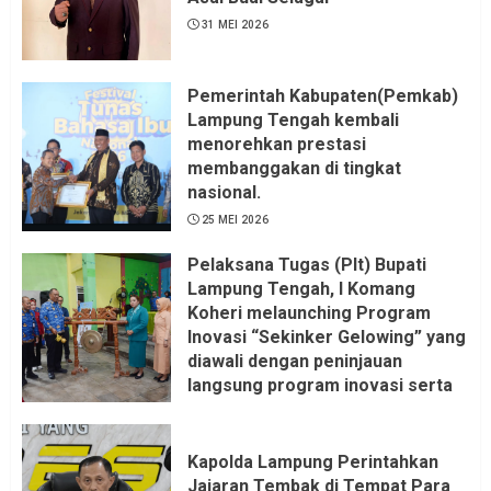
31 MEI 2026
Pemerintah Kabupaten(Pemkab)
Lampung Tengah kembali
menorehkan prestasi
membanggakan di tingkat
nasional.
25 MEI 2026
Pelaksana Tugas (Plt) Bupati
Lampung Tengah, I Komang
Koheri melaunching Program
Inovasi “Sekinker Gelowing” yang
diawali dengan peninjauan
langsung program inovasi serta
pemukulan gong. Kegiatan
berlangsung di Kantor Kelurahan
Bandar Jaya Barat, Kecamatan
Kapolda Lampung Perintahkan
Terbanggi Besar, Rabu
Jajaran Tembak di Tempat Para