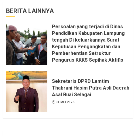
BERITA LAINNYA
Persoalan yang terjadi di Dinas
Pendidikan Kabupaten Lampung
tengah Di keluarkannya Surat
Keputusan Pengangkatan dan
Pemberhentian Setruktur
Pengurus KKKS Sepihak Aktifis
LSM LPAB Sofyan AS ST, Itu
Sangat menantang Aturan dan
Dapat saya pastikan penuh Unsur
Sekretaris DPRD Lamtim
KKN, dan Unsur Politik.
Thabrani Hasim Putra Asli Daerah
Asal Buai Selagai
6 AGUSTUS 2026
31 MEI 2026