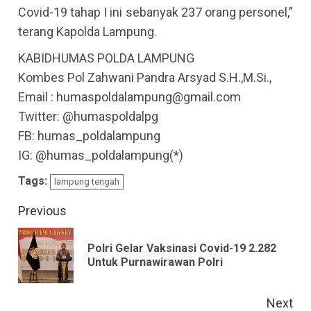
Covid-19 tahap I ini sebanyak 237 orang personel,”
terang Kapolda Lampung.
KABIDHUMAS POLDA LAMPUNG
Kombes Pol Zahwani Pandra Arsyad S.H.,M.Si.,
Email : humaspoldalampung@gmail.com
Twitter: @humaspoldalpg
FB: humas_poldalampung
IG: @humas_poldalampung(*)
Tags:
lampung tengah
Continue
Previous
Reading
Polri Gelar Vaksinasi Covid-19 2.282
Pre
Untuk Purnawirawan Polri
pos
Next