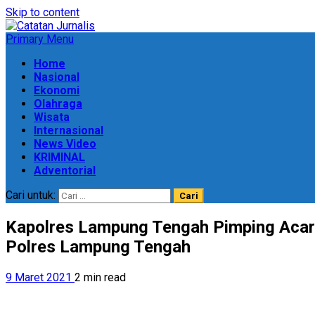
Skip to content
Primary Menu
Home
Nasional
Ekonomi
Olahraga
Wisata
Internasional
News Video
KRIMINAL
Adventorial
Cari untuk:
Kapolres Lampung Tengah Pimping Acara
Polres Lampung Tengah
9 Maret 2021
2 min read