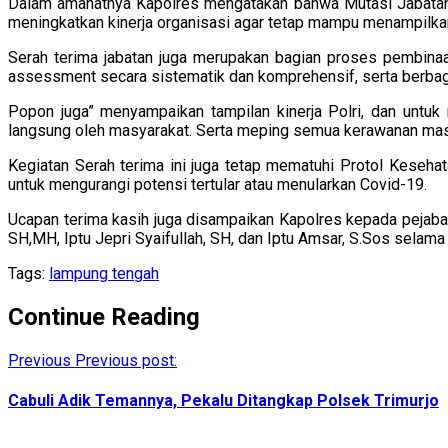
Dalam amanatnya Kapolres mengatakan bahwa Mutasi Jabatan d
meningkatkan kinerja organisasi agar tetap mampu menampilka
Serah terima jabatan juga merupakan bagian proses pembinaa
assessment secara sistematik dan komprehensif, serta berbag
Popon juga” menyampaikan tampilan kinerja Polri, dan untu
langsung oleh masyarakat. Serta meping semua kerawanan masyar
Kegiatan Serah terima ini juga tetap mematuhi Protol Keseha
untuk mengurangi potensi tertular atau menularkan Covid-19.
Ucapan terima kasih juga disampaikan Kapolres kepada pejab
SH,MH, Iptu Jepri Syaifullah, SH, dan Iptu Amsar, S.Sos selam
Tags:
lampung tengah
Continue Reading
Previous
Previous post:
Cabuli Adik Temannya, Pekalu Ditangkap Polsek Trimurjo