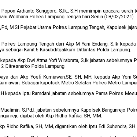
on Ardianto Sunggoro, S.Ik., S.H memimpin upacara serah ter
mani Wedhana Polres Lampung Tengah hari Senin (08/03/2021).
S,Pd, M.Si Pejabat Utama Polres Lampung Tengah, Kapolsek jaja
s Polres Lampung Tengah dari Akp M Yani Endang, S,Ik kepada 
ya sebagai Kanit 6 Kasubditgakkum Ditlantas Polda Lampung.
epada Akp Dwi Atma Yofi Wirabrata, S,Ik jabatan sebelumnya P
t 2 Ditresnarko Polda Lampung.
baya dari Akp Yoefi Kurniawan,SE, SH, MH, kepada Akp Yoni S
urniawan, Sebagai kapolsek Metro Selatan Polres Metro Lampu
, SH kepada Iptu Ramdani jabatan sebelumnya Pama Polres Mesuj
u Mualimin, S.Pd.I, jabatan sebelumnya Kapolsek Bangunrejo P
gunrejo dijabat oleh Akp Ridho Rafika, SH, MM.
Akp Ridho Rafika, SH, MM, digantikan oleh Iptu Edi Suhendra, 