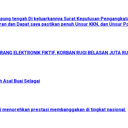
ampung tengah Di keluarkannya Surat Keputusan Pengangka
an dan Dapat saya pastikan penuh Unsur KKN, dan Unsur Pol
ANG ELEKTRONIK FIKTIF, KORBAN RUGI BELASAN JUTA R
 Asal Buai Selagai
menorehkan prestasi membanggakan di tingkat nasional.