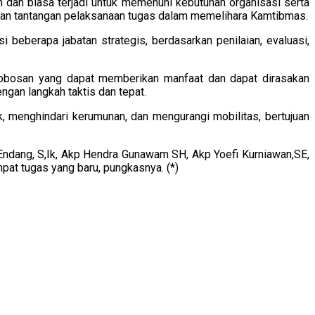
dan biasa terjadi untuk memenuhi kebutuhan organisasi serta
dan tantangan pelaksanaan tugas dalam memelihara Kamtibmas.
eberapa jabatan strategis, berdasarkan penilaian, evaluasi,
erobosan yang dapat memberikan manfaat dan dapat dirasakan
ngan langkah taktis dan tepat.
, menghindari kerumunan, dan mengurangi mobilitas, bertujuan
ndang, S,Ik, Akp Hendra Gunawam SH, Akp Yoefi Kurniawan,SE,
pat tugas yang baru, pungkasnya. (*)