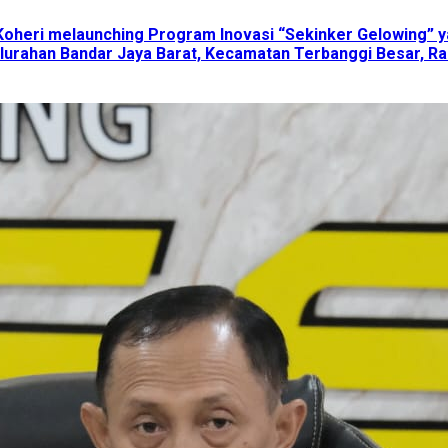
Koheri melaunching Program Inovasi “Sekinker Gelowing” y
lurahan Bandar Jaya Barat, Kecamatan Terbanggi Besar, Ra