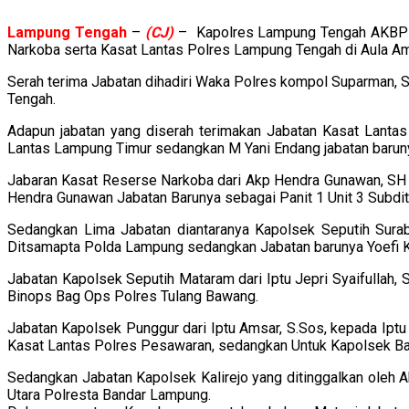
Lampung
Tengah
–
(CJ)
– Kapolres Lampung Tengah AKBP Pop
Narkoba serta Kasat Lantas Polres Lampung Tengah di Aula A
Serah terima Jabatan dihadiri Waka Polres kompol Suparman, 
Tengah.
Adapun jabatan yang diserah terimakan Jabatan Kasat Lanta
Lantas Lampung Timur sedangkan M Yani Endang jabatan barun
Jabaran Kasat Reserse Narkoba dari Akp Hendra Gunawan, SH k
Hendra Gunawan Jabatan Barunya sebagai Panit 1 Unit 3 Subdi
Sedangkan Lima Jabatan diantaranya Kapolsek Seputih Sura
Ditsamapta Polda Lampung sedangkan Jabatan barunya Yoefi K
Jabatan Kapolsek Seputih Mataram dari Iptu Jepri Syaifullah
Binops Bag Ops Polres Tulang Bawang.
Jabatan Kapolsek Punggur dari Iptu Amsar, S.Sos, kepada Ipt
Kasat Lantas Polres Pesawaran, sedangkan Untuk Kapolsek Ban
Sedangkan Jabatan Kapolsek Kalirejo yang ditinggalkan oleh 
Utara Polresta Bandar Lampung.