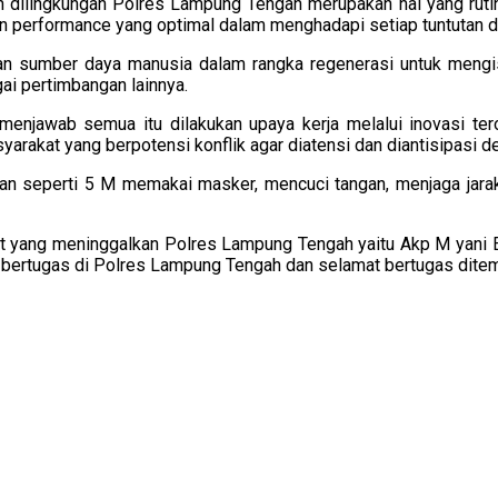
ilingkungan Polres Lampung Tengah merupakan hal yang rutin 
n performance yang optimal dalam menghadapi setiap tuntutan 
n sumber daya manusia dalam rangka regenerasi untuk mengisi b
ai pertimbangan lainnya.
k menjawab semua itu dilakukan upaya kerja melalui inovasi t
akat yang berpotensi konflik agar diatensi dan diantisipasi de
tan seperti 5 M memakai masker, mencuci tangan, menjaga jarak
at yang meninggalkan Polres Lampung Tengah yaitu Akp M yani E
a bertugas di Polres Lampung Tengah dan selamat bertugas ditem