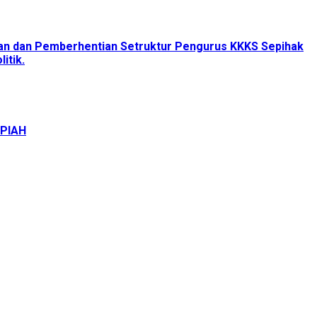
tan dan Pemberhentian Setruktur Pengurus KKKS Sepihak
itik.
UPIAH