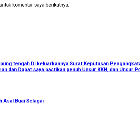
untuk komentar saya berikutnya.
ampung tengah Di keluarkannya Surat Keputusan Pengangka
an dan Dapat saya pastikan penuh Unsur KKN, dan Unsur Pol
 Asal Buai Selagai