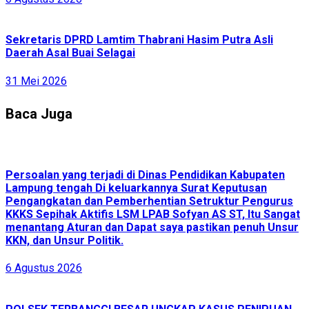
Sekretaris DPRD Lamtim Thabrani Hasim Putra Asli
Daerah Asal Buai Selagai
31 Mei 2026
Baca Juga
Persoalan yang terjadi di Dinas Pendidikan Kabupaten
Lampung tengah Di keluarkannya Surat Keputusan
Pengangkatan dan Pemberhentian Setruktur Pengurus
KKKS Sepihak Aktifis LSM LPAB Sofyan AS ST, Itu Sangat
menantang Aturan dan Dapat saya pastikan penuh Unsur
KKN, dan Unsur Politik.
6 Agustus 2026