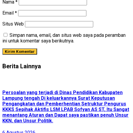
Nama
*
Email
*
Situs Web
Simpan nama, email, dan situs web saya pada peramban
ini untuk komentar saya berikutnya.
Berita Lainnya
Persoalan yang terjadi di Dinas Pendidikan Kabupaten
Lampung tengah Di keluarkannya Surat Keputusan
Pengangkatan dan Pemberhentian Setruktur Pengurus
KKKS Sepihak Aktifis LSM LPAB Sofyan AS ST, Itu Sangat
menantang Aturan dan Dapat saya pastikan penuh Unsur
KKN, dan Unsur Politik.
6 Agustus 2026