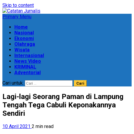
Skip to content
Primary Menu
Home
Nasional
Ekonomi
Olahraga
Wisata
Internasional
News Video
KRIMINAL
Adventorial
Cari untuk:
Lagi-lagi Seorang Paman di Lampung
Tengah Tega Cabuli Keponakannya
Sendiri
10 April 2021
2 min read