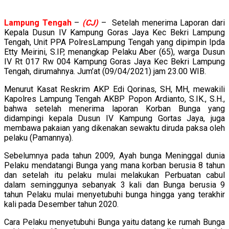
Lampung
Tengah
–
(CJ)
– Setelah menerima Laporan dari
Kepala Dusun IV Kampung Goras Jaya Kec Bekri Lampung
Tengah, Unit PPA PolresLampung Tengah yang dipimpin Ipda
Etty Meirini, S.IP, menangkap Pelaku Aber (65), warga Dusun
IV Rt 017 Rw 004 Kampung Goras Jaya Kec Bekri Lampung
Tengah, dirumahnya. Jum’at (09/04/2021) jam 23.00 WIB.
Menurut Kasat Reskrim AKP Edi Qorinas, SH, MH, mewakili
Kapolres Lampung Tengah AKBP Popon Ardianto, S.IK., S.H.,
bahwa setelah menerima laporan Korban Bunga yang
didampingi kepala Dusun IV Kampung Gortas Jaya, juga
membawa pakaian yang dikenakan sewaktu diruda paksa oleh
pelaku (Pamannya).
Sebelumnya pada tahun 2009, Ayah bunga Meninggal dunia
Pelaku mendatangi Bunga yang mana korban berusia 8 tahun
dan setelah itu pelaku mulai melakukan Perbuatan cabul
dalam seminggunya sebanyak 3 kali dan Bunga berusia 9
tahun Pelaku mulai menyetubuhi bunga hingga yang terakhir
kali pada Desember tahun 2020.
Cara Pelaku menyetubuhi Bunga yaitu datang ke rumah Bunga