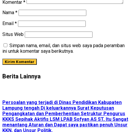
Komentar
*
Nama
*
Email
*
Situs Web
Simpan nama, email, dan situs web saya pada peramban
ini untuk komentar saya berikutnya.
Berita Lainnya
Persoalan yang terjadi di Dinas Pendidikan Kabupaten
Lampung tengah Di keluarkannya Surat Keputusan
Pengangkatan dan Pemberhentian Setruktur Pengurus
KKKS Sepihak Aktifis LSM LPAB Sofyan AS ST, Itu Sangat
menantang Aturan dan Dapat saya pastikan penuh Unsur
KKN, dan Unsur Politik.