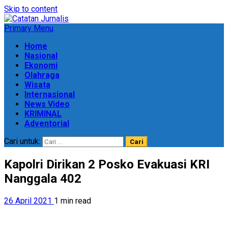
Skip to content
Primary Menu
Home
Nasional
Ekonomi
Olahraga
Wisata
Internasional
News Video
KRIMINAL
Adventorial
Cari untuk:
Kapolri Dirikan 2 Posko Evakuasi KRI
Nanggala 402
26 April 2021
1 min read