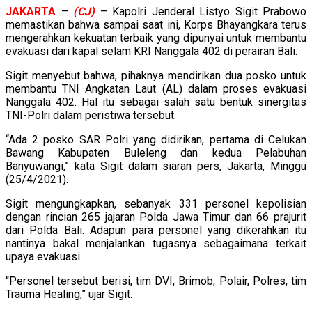
JAKARTA
–
(CJ)
– Kapolri Jenderal Listyo Sigit Prabowo
memastikan bahwa sampai saat ini, Korps Bhayangkara terus
mengerahkan kekuatan terbaik yang dipunyai untuk membantu
evakuasi dari kapal selam KRI Nanggala 402 di perairan Bali.
Sigit menyebut bahwa, pihaknya mendirikan dua posko untuk
membantu TNI Angkatan Laut (AL) dalam proses evakuasi
Nanggala 402. Hal itu sebagai salah satu bentuk sinergitas
TNI-Polri dalam peristiwa tersebut.
“Ada 2 posko SAR Polri yang didirikan, pertama di Celukan
Bawang Kabupaten Buleleng dan kedua Pelabuhan
Banyuwangi,” kata Sigit dalam siaran pers, Jakarta, Minggu
(25/4/2021).
Sigit mengungkapkan, sebanyak 331 personel kepolisian
dengan rincian 265 jajaran Polda Jawa Timur dan 66 prajurit
dari Polda Bali. Adapun para personel yang dikerahkan itu
nantinya bakal menjalankan tugasnya sebagaimana terkait
upaya evakuasi.
“Personel tersebut berisi, tim DVI, Brimob, Polair, Polres, tim
Trauma Healing,” ujar Sigit.