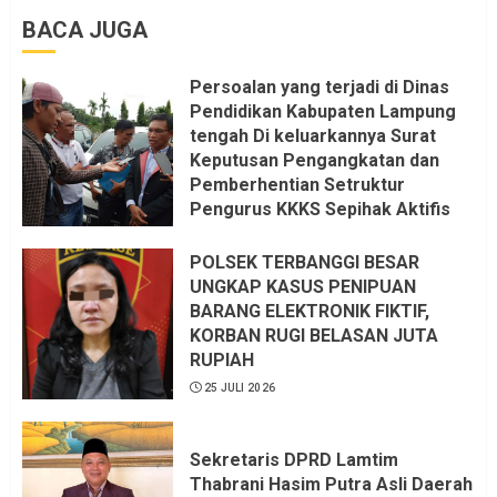
BACA JUGA
Persoalan yang terjadi di Dinas
Pendidikan Kabupaten Lampung
tengah Di keluarkannya Surat
Keputusan Pengangkatan dan
Pemberhentian Setruktur
Pengurus KKKS Sepihak Aktifis
LSM LPAB Sofyan AS ST, Itu
Sangat menantang Aturan dan
POLSEK TERBANGGI BESAR
Dapat saya pastikan penuh Unsur
UNGKAP KASUS PENIPUAN
KKN, dan Unsur Politik.
BARANG ELEKTRONIK FIKTIF,
KORBAN RUGI BELASAN JUTA
6 AGUSTUS 2026
RUPIAH
25 JULI 2026
Sekretaris DPRD Lamtim
Thabrani Hasim Putra Asli Daerah