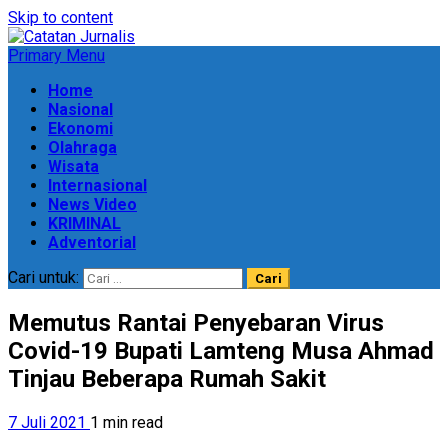
Skip to content
Primary Menu
Home
Nasional
Ekonomi
Olahraga
Wisata
Internasional
News Video
KRIMINAL
Adventorial
Cari untuk:
Memutus Rantai Penyebaran Virus
Covid-19 Bupati Lamteng Musa Ahmad
Tinjau Beberapa Rumah Sakit
7 Juli 2021
1 min read