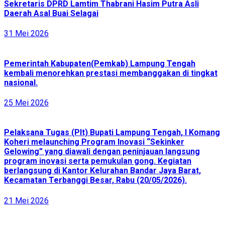
Sekretaris DPRD Lamtim Thabrani Hasim Putra Asli
Daerah Asal Buai Selagai
31 Mei 2026
Pemerintah Kabupaten(Pemkab) Lampung Tengah
kembali menorehkan prestasi membanggakan di tingkat
nasional.
25 Mei 2026
Pelaksana Tugas (Plt) Bupati Lampung Tengah, I Komang
Koheri melaunching Program Inovasi “Sekinker
Gelowing” yang diawali dengan peninjauan langsung
program inovasi serta pemukulan gong. Kegiatan
berlangsung di Kantor Kelurahan Bandar Jaya Barat,
Kecamatan Terbanggi Besar, Rabu (20/05/2026).
21 Mei 2026