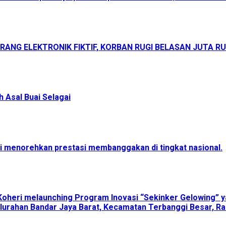
ANG ELEKTRONIK FIKTIF, KORBAN RUGI BELASAN JUTA R
 Asal Buai Selagai
menorehkan prestasi membanggakan di tingkat nasional.
Koheri melaunching Program Inovasi “Sekinker Gelowing” y
lurahan Bandar Jaya Barat, Kecamatan Terbanggi Besar, Ra