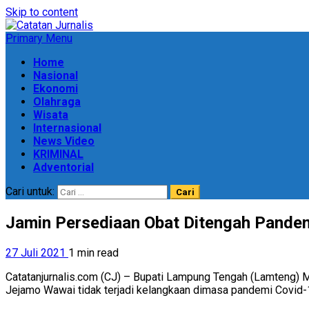
Skip to content
Primary Menu
Home
Nasional
Ekonomi
Olahraga
Wisata
Internasional
News Video
KRIMINAL
Adventorial
Cari untuk:
Jamin Persediaan Obat Ditengah Pandem
27 Juli 2021
1 min read
Catatanjurnalis.com (CJ) – Bupati Lampung Tengah (Lamteng) 
Jejamo Wawai tidak terjadi kelangkaan dimasa pandemi Covid-