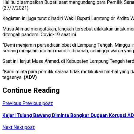
Hal itu disampaikan Bupati saat mengundang para Pemilik Sa
(27/7/2021).
Kegiatan ini juga turut dihadiri Wakil Bupati Lamteng dr. Ardit
Musa Ahmad mengatakan, langkah tersebut dilakukan untuk menj
ditengah pandemi Covid-19 saat ini.
“Demi menjamin persediaan obat di Lampung Tengah, Minggu ini
sedang menjalani isolasi mandiri dirumah, sehingga warga yang 
Saat ini, lanjut Musa Ahmad, di Kabupaten Lampung Tengah ter
“Kami minta para pemilik sarana tidak melakukan hal-hal yang
tegasnya.
(ADV)
Continue Reading
Previous
Previous post:
Kejari Tulang Bawang Diminta Bongkar Dugaan Korupsi A
Next
Next post: