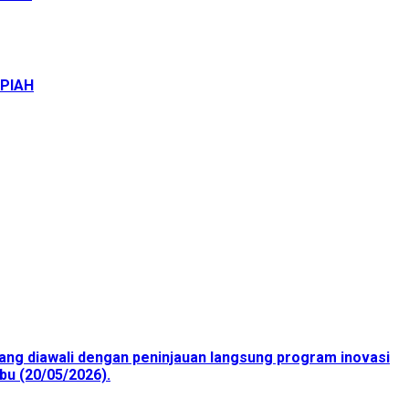
UPIAH
ang diawali dengan peninjauan langsung program inovasi
bu (20/05/2026).