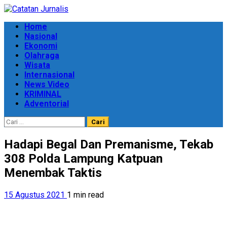
Skip
to
Primary
Home
content
Menu
Nasional
Ekonomi
Olahraga
Wisata
Internasional
News Video
KRIMINAL
Adventorial
Cari
untuk:
Hadapi Begal Dan Premanisme, Tekab
308 Polda Lampung Katpuan
Menembak Taktis
15 Agustus 2021
1 min read