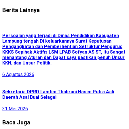
Berita Lainnya
Persoalan yang terjadi di Dinas Pendidikan Kabupaten
Lampung tengah Di keluarkannya Surat Keputusan
Pengangkatan dan Pemberhentian Setruktur Pengurus
KKKS Sepihak Aktifis LSM LPAB Sofyan AS ST, Itu Sangat
menantang Aturan dan Dapat saya pastikan penuh Unsur
KKN, dan Unsur Politik.
6 Agustus 2026
Sekretaris DPRD Lamtim Thabrani Hasim Putra Asli
Daerah Asal Buai Selagai
31 Mei 2026
Baca Juga