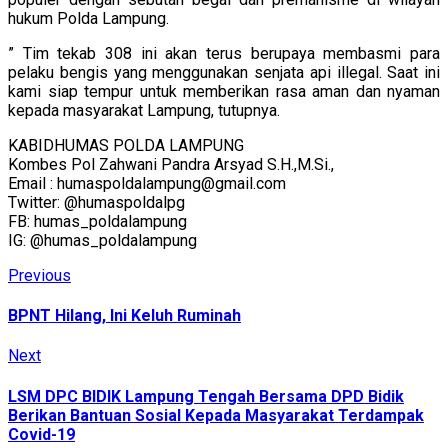
hukum Polda Lampung.
” Tim tekab 308 ini akan terus berupaya membasmi para
pelaku bengis yang menggunakan senjata api illegal. Saat ini
kami siap tempur untuk memberikan rasa aman dan nyaman
kepada masyarakat Lampung, tutupnya.
KABIDHUMAS POLDA LAMPUNG
Kombes Pol Zahwani Pandra Arsyad S.H.,M.Si.,
Email : humaspoldalampung@gmail.com
Twitter: @humaspoldalpg
FB: humas_poldalampung
IG: @humas_poldalampung
Continue
Previous
Previous
post:
Reading
BPNT Hilang, Ini Keluh Ruminah
Next
Next
post:
LSM DPC BIDIK Lampung Tengah Bersama DPD Bidik
Berikan Bantuan Sosial Kepada Masyarakat Terdampak
Covid-19