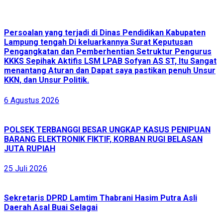
Persoalan yang terjadi di Dinas Pendidikan Kabupaten
Lampung tengah Di keluarkannya Surat Keputusan
Pengangkatan dan Pemberhentian Setruktur Pengurus
KKKS Sepihak Aktifis LSM LPAB Sofyan AS ST, Itu Sangat
menantang Aturan dan Dapat saya pastikan penuh Unsur
KKN, dan Unsur Politik.
6 Agustus 2026
POLSEK TERBANGGI BESAR UNGKAP KASUS PENIPUAN
BARANG ELEKTRONIK FIKTIF, KORBAN RUGI BELASAN
JUTA RUPIAH
25 Juli 2026
Sekretaris DPRD Lamtim Thabrani Hasim Putra Asli
Daerah Asal Buai Selagai