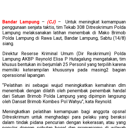
Bandar
Lampung
–
(CJ)
– Untuk meningkat kemampuan
penggunaan senjata taktis, tim Tekab 308 Ditreskrimum Polda
Lampung melaksanakan latihan menembak di Mako Brimob
Polda Lampung di Rawa Laut, Bandar Lampung, Sabtu (14/8)
siang.
Direktur Reserse Kriminal Umum (Dir Reskrimum) Polda
Lampung AKBP Reynold Elisa P Hutagalung mengatakan, tim
khusus bentukan ini berjumlah 25 Personil yang terpilih karena
memiliki keterampilan khususnya pada masing2 bagian
operasional lapangan.
“Pelatihan ini sebagai wujud meningkatkan kemahiran dlm
menembak dengan dilatih oleh penembak penembak handal
dari Satuan Brimob Polda Lampung yang dipimpin langsung
oleh Dansat Brimob Kombes Pol Wahyu”, kata Reynold.
Meningkatkan pelatihan kemampuan bagi anggota opsnal
Ditreskrimum untuk menghadapi para pelaku yang beraksi
dalam tindak pidana pencurian dengan kekerasan, atau yang
populer dengan sebutan begal dan premanisme di wilayah