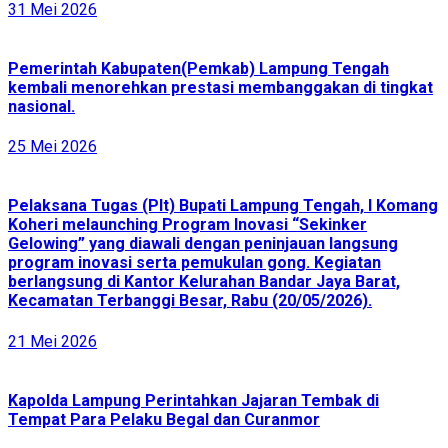
31 Mei 2026
Pemerintah Kabupaten(Pemkab) Lampung Tengah
kembali menorehkan prestasi membanggakan di tingkat
nasional.
25 Mei 2026
Pelaksana Tugas (Plt) Bupati Lampung Tengah, I Komang
Koheri melaunching Program Inovasi “Sekinker
Gelowing” yang diawali dengan peninjauan langsung
program inovasi serta pemukulan gong. Kegiatan
berlangsung di Kantor Kelurahan Bandar Jaya Barat,
Kecamatan Terbanggi Besar, Rabu (20/05/2026).
21 Mei 2026
Kapolda Lampung Perintahkan Jajaran Tembak di
Tempat Para Pelaku Begal dan Curanmor