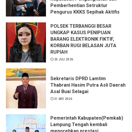
Pemberhentian Setruktur
Pengurus KKKS Sepihak Aktifis
LSM LPAB Sofyan AS ST, Itu
Sangat menantang Aturan dan
POLSEK TERBANGGI BESAR
Dapat saya pastikan penuh Unsur
UNGKAP KASUS PENIPUAN
KKN, dan Unsur Politik.
BARANG ELEKTRONIK FIKTIF,
KORBAN RUGI BELASAN JUTA
6 AGUSTUS 2026
RUPIAH
25 JULI 2026
Sekretaris DPRD Lamtim
Thabrani Hasim Putra Asli Daerah
Asal Buai Selagai
31 MEI 2026
Pemerintah Kabupaten(Pemkab)
Lampung Tengah kembali
menorehkan prestasi