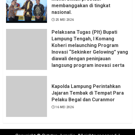
membanggakan di tingkat
nasional.
25 MEI 2026
Pelaksana Tugas (Plt) Bupati
Lampung Tengah, I Komang
Koheri melaunching Program
Inovasi “Sekinker Gelowing” yang
diawali dengan peninjauan
langsung program inovasi serta
pemukulan gong. Kegiatan
berlangsung di Kantor Kelurahan
Bandar Jaya Barat, Kecamatan
Kapolda Lampung Perintahkan
Terbanggi Besar, Rabu
Jajaran Tembak di Tempat Para
(20/05/2026).
Pelaku Begal dan Curanmor
21 MEI 2026
16 MEI 2026