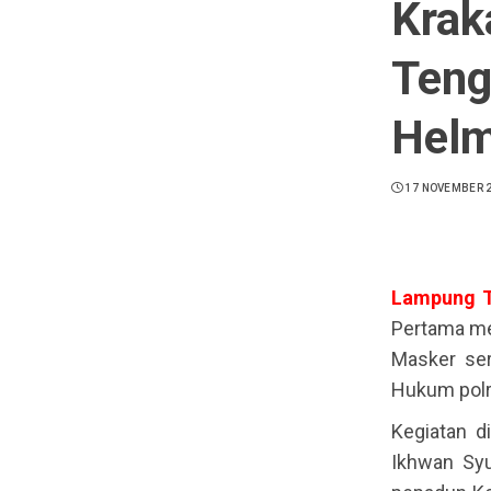
Krak
Teng
Hel
17 NOVEMBER 
Lampung
Pertama me
Masker se
Hukum polr
Kegiatan d
Ikhwan Syuk