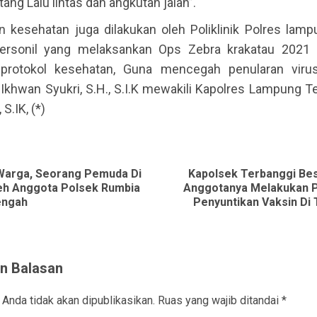
tang Lalu lintas dan angkutan jalan”.
 kesehatan juga dilakukan oleh Poliklinik Polres lam
ersonil yang melaksankan Ops Zebra krakatau 2021 
protokol kesehatan, Guna mencegah penularan virus
Ikhwan Syukri, S.H., S.I.K mewakili Kapolres Lampung 
 S.IK, (*)
ue
g
 Warga, Seorang Pemuda Di
Kapolsek Terbanggi Be
Previous
Next
eh Anggota Polsek Rumbia
Anggotanya Melakukan
engah
Penyuntikan Vaksin Di
post:
post:
n Balasan
 Anda tidak akan dipublikasikan.
Ruas yang wajib ditandai
*