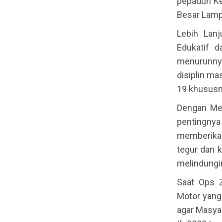
pepadun Ke
Besar Lamp
Lebih Lan
Edukatif 
menurunnya
disiplin ma
19 khususn
Dengan Me
pentingnya
memberika
tegur dan 
melindungi
Saat Ops 
Motor yang
agar Masya