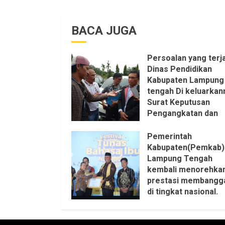
KKKS Sepihak Aktifi
LSM LPAB Sofyan AS
BACA JUGA
Itu Sangat menanta
Aturan dan Dapat sa
pastikan penuh Unsu
Persoalan yang terja
KKN, dan Unsur Polit
Dinas Pendidikan
6 AGUSTUS 2026
Kabupaten Lampung
tengah Di keluarkan
Surat Keputusan
Pengangkatan dan
Pemberhentian
Setruktur Pengurus
Pemerintah
KKKS Sepihak Aktifi
Kabupaten(Pemkab)
LSM LPAB Sofyan AS
Lampung Tengah
Itu Sangat menanta
kembali menorehka
Aturan dan Dapat sa
prestasi membangg
pastikan penuh Unsu
di tingkat nasional.
KKN, dan Unsur Polit
25 MEI 2026
6 AGUSTUS 2026