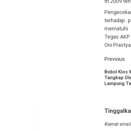
th 2009 ten
Pengecekan
terhadap p
mematuhi 
Tegas AKP 
Oni Prastya,
Contin
Previous
Readin
Bobol Kios
Tangkap Ol
Lampung T
Tinggalka
Alamat email