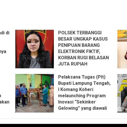
s
 ST,
ng
ya
r
di di
POLSEK TERBANGGI
ik.
BESAR UNGKAP KASUS
PENIPUAN BARANG
nya
ELEKTRONIK FIKTIF,
KORBAN RUGI BELASAN
JUTA RUPIAH
25 JULI 2026
Pelaksana Tugas (Plt)
s
Bupati Lampung Tengah,
 ST,
I Komang Koheri
ng
n
melaunching Program
ya
akan
Inovasi “Sekinker
r
Gelowing” yang diawali
ik.
dengan peninjauan
langsung program
inovasi serta pemukulan