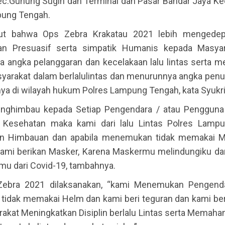
c.Gunung Sugih dan Terminal dan Pasar Bandar Jaya Ke
ung Tengah.
jut bahwa Ops Zebra Krakatau 2021 lebih mengedep
dan Presuasif serta simpatik Humanis kepada Masyar
 angka pelanggaran dan kecelakaan lalu lintas serta m
syarakat dalam berlalulintas dan menurunnya angka penu
ya di wilayah hukum Polres Lampung Tengah, kata Syukri
nghimbau kepada Setiap Pengendara / atau Pengguna 
 Kesehatan maka kami dari lalu Lintas Polres Lamp
n Himbauan dan apabila menemukan tidak memakai M
kami berikan Masker, Karena Maskermu melindungiku d
mu dari Covid-19, tambahnya.
Zebra 2021 dilaksanakan, “kami Menemukan Pengend
 tidak memakai Helm dan kami beri teguran dan kami ber
rakat Meningkatkan Disiplin berlalu Lintas serta Memaha