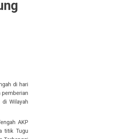
ung
gah di hari
n pemberian
di Wilayah
 Tengah AKP
a titik Tugu