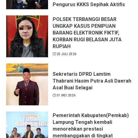
Pengurus KKKS Sepihak Aktifis
LSM LPAB Sofyan AS ST, Itu
Sangat menantang Aturan dan
POLSEK TERBANGGI BESAR
Dapat saya pastikan penuh Unsur
UNGKAP KASUS PENIPUAN
KKN, dan Unsur Politik.
BARANG ELEKTRONIK FIKTIF,
KORBAN RUGI BELASAN JUTA
6 AGUSTUS 2026
RUPIAH
25 JULI 2026
Sekretaris DPRD Lamtim
Thabrani Hasim Putra Asli Daerah
Asal Buai Selagai
31 MEI 2026
Pemerintah Kabupaten(Pemkab)
Lampung Tengah kembali
menorehkan prestasi
membanggakan di tingkat