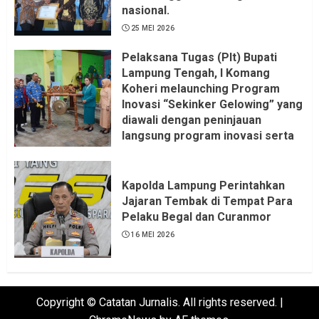
nasional.
25 MEI 2026
Pelaksana Tugas (Plt) Bupati
Lampung Tengah, I Komang
Koheri melaunching Program
Inovasi “Sekinker Gelowing” yang
diawali dengan peninjauan
langsung program inovasi serta
pemukulan gong. Kegiatan
berlangsung di Kantor Kelurahan
Bandar Jaya Barat, Kecamatan
Kapolda Lampung Perintahkan
Terbanggi Besar, Rabu
Jajaran Tembak di Tempat Para
(20/05/2026).
Pelaku Begal dan Curanmor
21 MEI 2026
16 MEI 2026
Copyright © Catatan Jurnalis. All rights reserved.
|