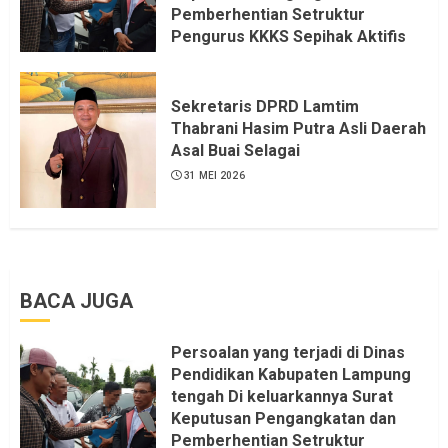
Pemberhentian Setruktur
Pengurus KKKS Sepihak Aktifis
LSM LPAB Sofyan AS ST, Itu
Sangat menantang Aturan dan
Dapat saya pastikan penuh Unsur
Sekretaris DPRD Lamtim
KKN, dan Unsur Politik.
Thabrani Hasim Putra Asli Daerah
Asal Buai Selagai
6 AGUSTUS 2026
31 MEI 2026
BACA JUGA
Persoalan yang terjadi di Dinas
Pendidikan Kabupaten Lampung
tengah Di keluarkannya Surat
Keputusan Pengangkatan dan
Pemberhentian Setruktur