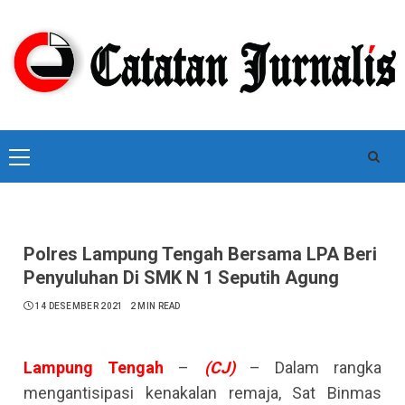
Skip
to
content
Primary
Menu
Polres Lampung Tengah Bersama LPA Beri
Penyuluhan Di SMK N 1 Seputih Agung
14 DESEMBER 2021
2 MIN READ
Lampung
Tengah
–
(CJ)
– Dalam rangka
mengantisipasi kenakalan remaja, Sat Binmas