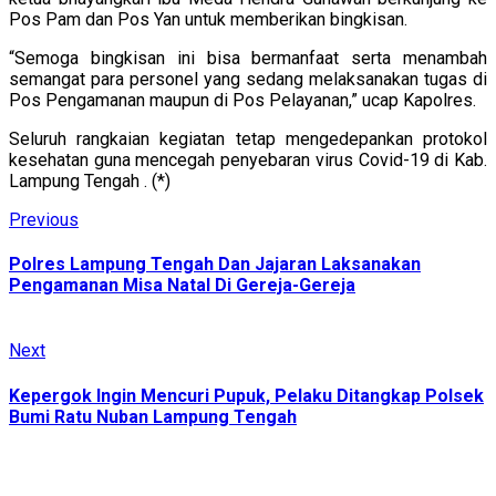
Pos Pam dan Pos Yan untuk memberikan bingkisan.
“Semoga bingkisan ini bisa bermanfaat serta menambah
semangat para personel yang sedang melaksanakan tugas di
Pos Pengamanan maupun di Pos Pelayanan,” ucap Kapolres.
Seluruh rangkaian kegiatan tetap mengedepankan protokol
kesehatan guna mencegah penyebaran virus Covid-19 di Kab.
Lampung Tengah . (*)
Continue
Previous
Previous
post:
Reading
Polres Lampung Tengah Dan Jajaran Laksanakan
Pengamanan Misa Natal Di Gereja-Gereja
Next
Next
post:
Kepergok Ingin Mencuri Pupuk, Pelaku Ditangkap Polsek
Bumi Ratu Nuban Lampung Tengah