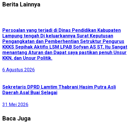
Berita Lainnya
Persoalan yang terjadi di Dinas Pendidikan Kabupaten
Lampung tengah Di keluarkannya Surat Keputusan
Pengangkatan dan Pemberhentian Setruktur Pengurus
KKKS Sepihak Aktifis LSM LPAB Sofyan AS ST, Itu Sangat
menantang Aturan dan Dapat saya pastikan penuh Unsur
KKN, dan Unsur Politik.
6 Agustus 2026
Sekretaris DPRD Lamtim Thabrani Hasim Putra Asli
Daerah Asal Buai Selagai
31 Mei 2026
Baca Juga