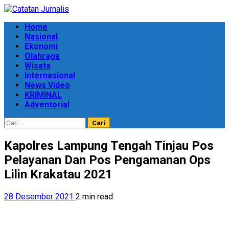
Skip
to
Primary
Home
content
Menu
Nasional
Ekonomi
Olahraga
Wisata
Internasional
News Video
KRIMINAL
Adventorial
Cari
untuk:
Kapolres Lampung Tengah Tinjau Pos
Pelayanan Dan Pos Pengamanan Ops
Lilin Krakatau 2021
28 Desember 2021
2 min read