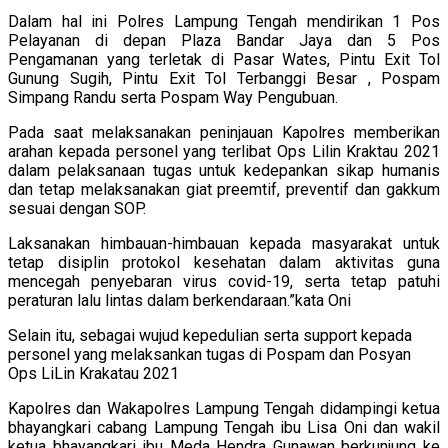
Dalam hal ini Polres Lampung Tengah mendirikan 1 Pos
Pelayanan di depan Plaza Bandar Jaya dan 5 Pos
Pengamanan yang terletak di Pasar Wates, Pintu Exit Tol
Gunung Sugih, Pintu Exit Tol Terbanggi Besar , Pospam
Simpang Randu serta Pospam Way Pengubuan.
Pada saat melaksanakan peninjauan Kapolres memberikan
arahan kepada personel yang terlibat Ops Lilin Kraktau 2021
dalam pelaksanaan tugas untuk kedepankan sikap humanis
dan tetap melaksanakan giat preemtif, preventif dan gakkum
sesuai dengan SOP.
Laksanakan himbauan-himbauan kepada masyarakat untuk
tetap disiplin protokol kesehatan dalam aktivitas guna
mencegah penyebaran virus covid-19, serta tetap patuhi
peraturan lalu lintas dalam berkendaraan.”kata Oni
Selain itu, sebagai wujud kepedulian serta support kepada
personel yang melaksankan tugas di Pospam dan Posyan
Ops LiLin Krakatau 2021
Kapolres dan Wakapolres Lampung Tengah didampingi ketua
bhayangkari cabang Lampung Tengah ibu Lisa Oni dan wakil
ketua bhayangkari ibu Meda Hendra Gunawan berkunjung ke