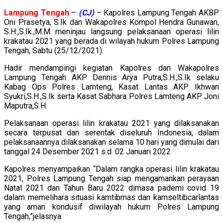
Lampung
Tengah
–
(CJ)
– Kapolres Lampung Tengah AKBP
Oni Prasetya, S.Ik dan Wakapolres Kompol Hendra Gunawan,
S.H.,S.Ik.,M.M meninjau langsung pelaksanaan operasi lilin
krakatau 2021 yang berada di wilayah hukum Polres Lampung
Tengah, Sabtu (25/12/2021).
Hadir mendampingi kegiatan Kapolres dan Wakapolres
Lampung Tengah AKP Dennis Arya Putra,S.H.,S.Ik selaku
Kabag Ops Polres Lamteng, Kasat Lantas AKP Ikhwan
Syukri,S.H.,S.Ik serta Kasat Sabhara Polres Lamteng AKP Joni
Maputra,S.H.
Pelaksanaan operasi lilin krakatau 2021 yang dilaksanakan
secara terpusat dan serentak diseluruh Indonesia, dalam
pelaksanaannya dilaksanakan selama 10 hari yang dimulai dari
tanggal 24 Desember 2021 s.d. 02 Januari 2022
Kapolres menyampaikan “Dalam rangka operasi lilin krakatau
2021, Polres Lampung Tengah siap mengamankan perayaan
Natal 2021 dan Tahun Baru 2022 dimasa pademi covid 19
dalam memelihara situasi kamtibmas dan kamseltibcarlantas
yang aman kondusif diwilayah hukum Polres Lampung
Tengah,”jelasnya