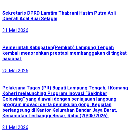
Sekretaris DPRD Lamtim Thabrani Hasim Putra Asli
Daerah Asal Buai Selagai
31 Mei 2026
Pemerintah Kabupaten(Pemkab) Lampung Tengah
kembali menorehkan prestasi membanggakan di tingkat
nasional.
25 Mei 2026
Pelaksana Tugas (Plt) Bupati Lampung Tengah, I Komang
Koheri melaunching Program Inovasi “Sekinker
Gelowing” yang diawali dengan peninjauan langsung
program inovasi serta pemukulan gong. Kegiatan
berlangsung di Kantor Kelurahan Bandar Jaya Barat,
Kecamatan Terbanggi Besar, Rabu (20/05/2026).
21 Mei 2026