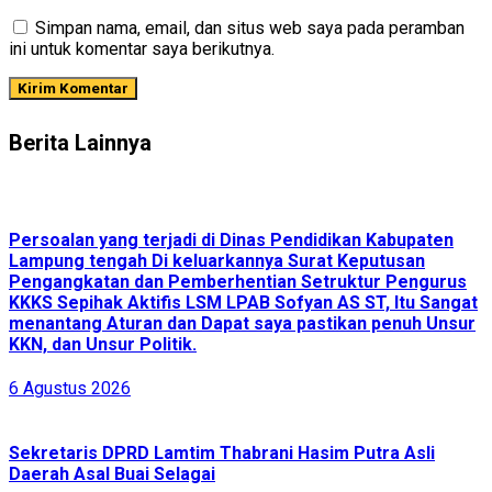
Simpan nama, email, dan situs web saya pada peramban
ini untuk komentar saya berikutnya.
Berita Lainnya
Persoalan yang terjadi di Dinas Pendidikan Kabupaten
Lampung tengah Di keluarkannya Surat Keputusan
Pengangkatan dan Pemberhentian Setruktur Pengurus
KKKS Sepihak Aktifis LSM LPAB Sofyan AS ST, Itu Sangat
menantang Aturan dan Dapat saya pastikan penuh Unsur
KKN, dan Unsur Politik.
6 Agustus 2026
Sekretaris DPRD Lamtim Thabrani Hasim Putra Asli
Daerah Asal Buai Selagai