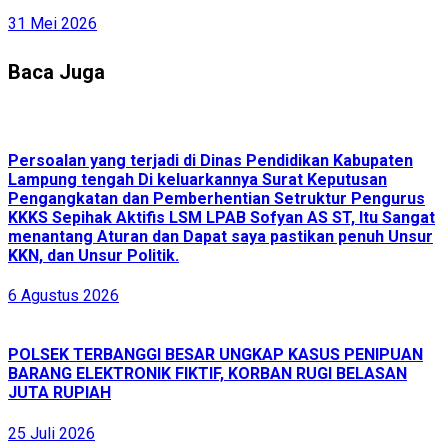
31 Mei 2026
Baca Juga
Persoalan yang terjadi di Dinas Pendidikan Kabupaten
Lampung tengah Di keluarkannya Surat Keputusan
Pengangkatan dan Pemberhentian Setruktur Pengurus
KKKS Sepihak Aktifis LSM LPAB Sofyan AS ST, Itu Sangat
menantang Aturan dan Dapat saya pastikan penuh Unsur
KKN, dan Unsur Politik.
6 Agustus 2026
POLSEK TERBANGGI BESAR UNGKAP KASUS PENIPUAN
BARANG ELEKTRONIK FIKTIF, KORBAN RUGI BELASAN
JUTA RUPIAH
25 Juli 2026