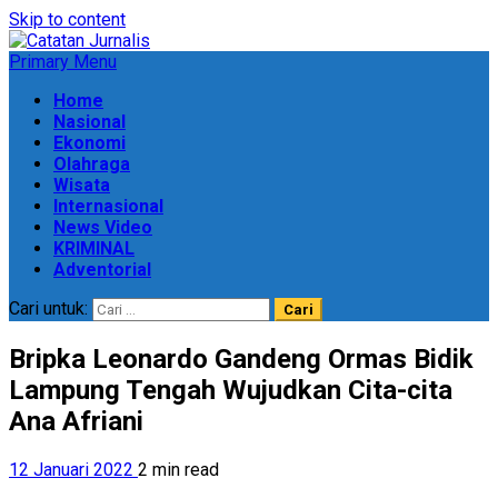
Skip to content
Primary Menu
Home
Nasional
Ekonomi
Olahraga
Wisata
Internasional
News Video
KRIMINAL
Adventorial
Cari untuk:
Bripka Leonardo Gandeng Ormas Bidik
Lampung Tengah Wujudkan Cita-cita
Ana Afriani
12 Januari 2022
2 min read