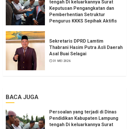
tengah Di keluarkannya Surat
Keputusan Pengangkatan dan
Pemberhentian Setruktur
Pengurus KKKS Sepihak Aktifis
LSM LPAB Sofyan AS ST, Itu
Sangat menantang Aturan dan
Dapat saya pastikan penuh Unsur
Sekretaris DPRD Lamtim
KKN, dan Unsur Politik.
Thabrani Hasim Putra Asli Daerah
Asal Buai Selagai
6 AGUSTUS 2026
31 MEI 2026
BACA JUGA
Persoalan yang terjadi di Dinas
Pendidikan Kabupaten Lampung
tengah Di keluarkannya Surat