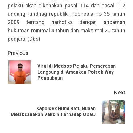
pelaku akan dikenakan pasal 114 dan pasal 112
undang -undnag republik Indonesia no 35 tahun
2009 tentang narkotika dengan ancaman
hukuman minimal 4 tahun dan maksimal 20 tahun
penjara. (Dbs)
Continue
Previous
Reading
Viral di Medsos Pelaku Pemerasan
Pre
Langsung di Amankan Polsek Way
Pengubuan
pos
Next
Kapolsek Bumi Ratu Nuban
Next
Melaksanakan Vaksin Terhadap ODGJ
post: