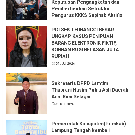
Keputusan Pengangkatan dan
Pemberhentian Setruktur
Pengurus KKKS Sepihak Aktifis
LSM LPAB Sofyan AS ST, Itu
Sangat menantang Aturan dan
POLSEK TERBANGGI BESAR
Dapat saya pastikan penuh Unsur
UNGKAP KASUS PENIPUAN
KKN, dan Unsur Politik.
BARANG ELEKTRONIK FIKTIF,
KORBAN RUGI BELASAN JUTA
6 AGUSTUS 2026
RUPIAH
25 JULI 2026
Sekretaris DPRD Lamtim
Thabrani Hasim Putra Asli Daerah
Asal Buai Selagai
31 MEI 2026
Pemerintah Kabupaten(Pemkab)
Lampung Tengah kembali