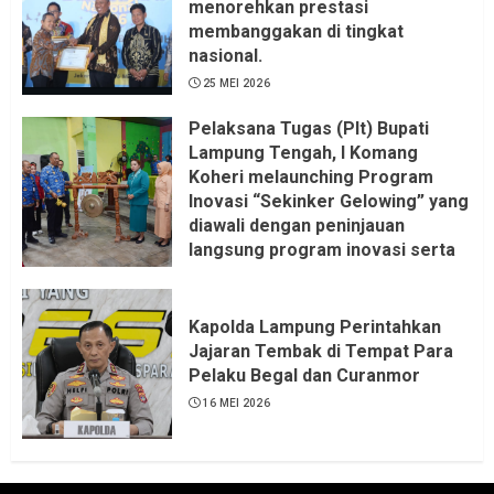
menorehkan prestasi
membanggakan di tingkat
nasional.
25 MEI 2026
Pelaksana Tugas (Plt) Bupati
Lampung Tengah, I Komang
Koheri melaunching Program
Inovasi “Sekinker Gelowing” yang
diawali dengan peninjauan
langsung program inovasi serta
pemukulan gong. Kegiatan
berlangsung di Kantor Kelurahan
Bandar Jaya Barat, Kecamatan
Kapolda Lampung Perintahkan
Terbanggi Besar, Rabu
Jajaran Tembak di Tempat Para
(20/05/2026).
Pelaku Begal dan Curanmor
21 MEI 2026
16 MEI 2026