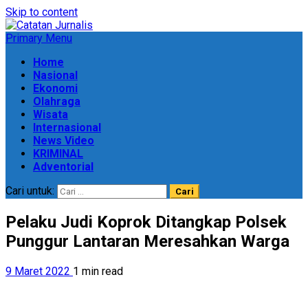
Skip to content
Primary Menu
Home
Nasional
Ekonomi
Olahraga
Wisata
Internasional
News Video
KRIMINAL
Adventorial
Cari untuk:
Pelaku Judi Koprok Ditangkap Polsek
Punggur Lantaran Meresahkan Warga
9 Maret 2022
1 min read