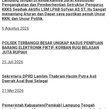
Lampung tengah Di keluarkannya Surat Keputusan
Pengangkatan dan Pemberhentian Setruktur Pengurus
KKKS Sepihak Aktifis LSM LPAB Sofyan AS ST, Itu Sangat
menantang Aturan dan Dapat saya pastikan penuh Unsur
KKN, dan Unsur Politik.
6 Agustus 2026
POLSEK TERBANGGI BESAR UNGKAP KASUS PENIPUAN
BARANG ELEKTRONIK FIKTIF, KORBAN RUGI BELASAN
JUTA RUPIAH
25 Juli 2026
Sekretaris DPRD Lamtim Thabrani Hasim Putra Asli
Daerah Asal Buai Selagai
31 Mei 2026
Pemerintah Kabupaten(Pemkab) Lampung Tengah