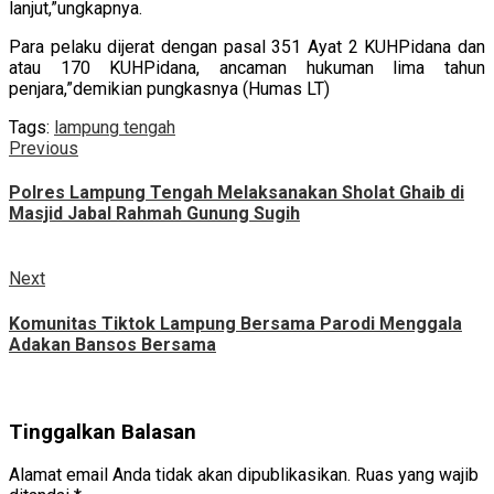
lanjut,”ungkapnya.
Para pelaku dijerat dengan pasal 351 Ayat 2 KUHPidana dan
atau 170 KUHPidana, ancaman hukuman lima tahun
penjara,”demikian pungkasnya (Humas LT)
Tags:
lampung tengah
Continue
Previous
Previous
post:
Reading
Polres Lampung Tengah Melaksanakan Sholat Ghaib di
Masjid Jabal Rahmah Gunung Sugih
Next
Next
post:
Komunitas Tiktok Lampung Bersama Parodi Menggala
Adakan Bansos Bersama
Tinggalkan Balasan
Alamat email Anda tidak akan dipublikasikan.
Ruas yang wajib