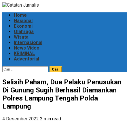
Skip
to
Primary
Home
content
Menu
Nasional
Ekonomi
Olahraga
Wisata
Internasional
News Video
KRIMINAL
Adventorial
Cari
untuk:
Selisih Paham, Dua Pelaku Penusukan
Di Gunung Sugih Berhasil Diamankan
Polres Lampung Tengah Polda
Lampung
4 Desember 2022
2 min read