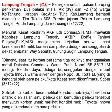
Lampung Tengah
–
(CJ)
– Gara-gara selisih paham berujung
penikaman, Dua pelaku inisial AR (39) dan FZ (45) warga
Kp.Tanjung Harapan Kec.Anak Tuha Kab.Lamteng berhasil
diamankan Tim Tekab 308 Presisi jajaran Polres Lampung
Tengah Polda Lampung. Jum’at siang (2/12/22).
Menurut Kasat Reskrim AKP Edi Qorinas,S.H.,M.H mewakili
Kapolres Lampung Tengah, AKBP Doffie Fahlevi
Sanjaya,S.I.K.,M.Si menjelaskan kejadian berawal saat
kendaraan R4 milik korban dan pelaku diduga bersenggolan di
dekat jembatan Way Seputih, Gunung Sugih Lampung Tengah.
“Dimana, saat itu korban bersama tiga adiknya menggunakan
mobil Daihatsu Grandmax Warna Putih Nopol BE 8817 IM
menuju Bandar Jaya, diduga bersenggolan dengan mobil
Toyota Innova warna silver dengan Nopol BE 1531 EL yang di
kendarai oleh para pelaku,”kata Kasat saat dikonfirmasi. Sabtu
(3/12/22).
Setelah itu, korban turun melihat kondisi mobilnya, tiba-tiba ia
ditarik oleh salah satu pelaku dan kemudian pelaku tersebut
menyuruh korban untuk melihat kondisi mobil Toyota Innova
yang di kendarai oleh para pelaku.