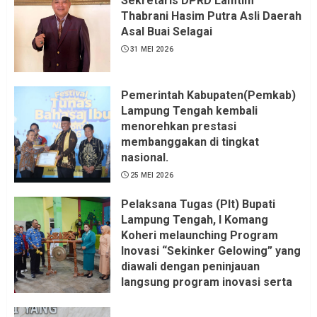
Sekretaris DPRD Lamtim
Thabrani Hasim Putra Asli Daerah
Asal Buai Selagai
31 MEI 2026
Pemerintah Kabupaten(Pemkab)
Lampung Tengah kembali
menorehkan prestasi
membanggakan di tingkat
nasional.
25 MEI 2026
Pelaksana Tugas (Plt) Bupati
Lampung Tengah, I Komang
Koheri melaunching Program
Inovasi “Sekinker Gelowing” yang
diawali dengan peninjauan
langsung program inovasi serta
pemukulan gong. Kegiatan
berlangsung di Kantor Kelurahan