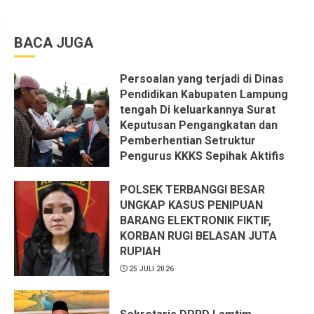
BACA JUGA
Persoalan yang terjadi di Dinas
Pendidikan Kabupaten Lampung
tengah Di keluarkannya Surat
Keputusan Pengangkatan dan
Pemberhentian Setruktur
Pengurus KKKS Sepihak Aktifis
LSM LPAB Sofyan AS ST, Itu
Sangat menantang Aturan dan
POLSEK TERBANGGI BESAR
Dapat saya pastikan penuh Unsur
UNGKAP KASUS PENIPUAN
KKN, dan Unsur Politik.
BARANG ELEKTRONIK FIKTIF,
KORBAN RUGI BELASAN JUTA
6 AGUSTUS 2026
RUPIAH
25 JULI 2026