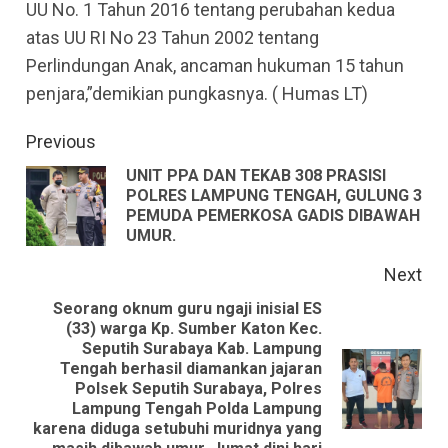
UU No. 1 Tahun 2016 tentang perubahan kedua
atas UU RI No 23 Tahun 2002 tentang
Perlindungan Anak, ancaman hukuman 15 tahun
penjara,”demikian pungkasnya. ( Humas LT)
Continue
Previous
Reading
UNIT PPA DAN TEKAB 308 PRASISI
POLRES LAMPUNG TENGAH, GULUNG 3
Pre
PEMUDA PEMERKOSA GADIS DIBAWAH
pos
UMUR.
Next
Seorang oknum guru ngaji inisial ES
(33) warga Kp. Sumber Katon Kec.
Seputih Surabaya Kab. Lampung
Tengah berhasil diamankan jajaran
Next
Polsek Seputih Surabaya, Polres
Lampung Tengah Polda Lampung
post:
karena diduga setubuhi muridnya yang