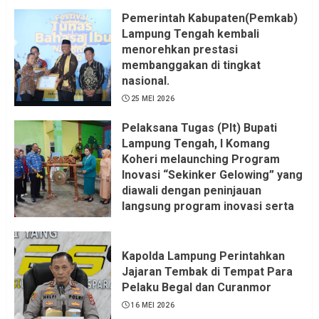
Pemerintah Kabupaten(Pemkab)
Lampung Tengah kembali
menorehkan prestasi
membanggakan di tingkat
nasional.
25 MEI 2026
Pelaksana Tugas (Plt) Bupati
Lampung Tengah, I Komang
Koheri melaunching Program
Inovasi “Sekinker Gelowing” yang
diawali dengan peninjauan
langsung program inovasi serta
pemukulan gong. Kegiatan
berlangsung di Kantor Kelurahan
Bandar Jaya Barat, Kecamatan
Kapolda Lampung Perintahkan
Terbanggi Besar, Rabu
Jajaran Tembak di Tempat Para
(20/05/2026).
Pelaku Begal dan Curanmor
21 MEI 2026
16 MEI 2026