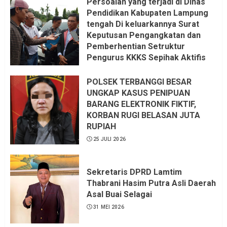
Persoalan yang terjadi di Dinas
Pendidikan Kabupaten Lampung
tengah Di keluarkannya Surat
Keputusan Pengangkatan dan
Pemberhentian Setruktur
Pengurus KKKS Sepihak Aktifis
LSM LPAB Sofyan AS ST, Itu
Sangat menantang Aturan dan
POLSEK TERBANGGI BESAR
Dapat saya pastikan penuh Unsur
UNGKAP KASUS PENIPUAN
KKN, dan Unsur Politik.
BARANG ELEKTRONIK FIKTIF,
KORBAN RUGI BELASAN JUTA
6 AGUSTUS 2026
RUPIAH
25 JULI 2026
Sekretaris DPRD Lamtim
Thabrani Hasim Putra Asli Daerah
Asal Buai Selagai
31 MEI 2026