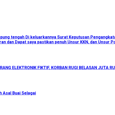
ampung tengah Di keluarkannya Surat Keputusan Pengangka
an dan Dapat saya pastikan penuh Unsur KKN, dan Unsur Pol
ANG ELEKTRONIK FIKTIF, KORBAN RUGI BELASAN JUTA R
 Asal Buai Selagai