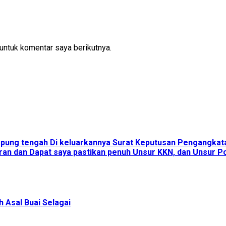
untuk komentar saya berikutnya.
ampung tengah Di keluarkannya Surat Keputusan Pengangka
an dan Dapat saya pastikan penuh Unsur KKN, dan Unsur Pol
 Asal Buai Selagai