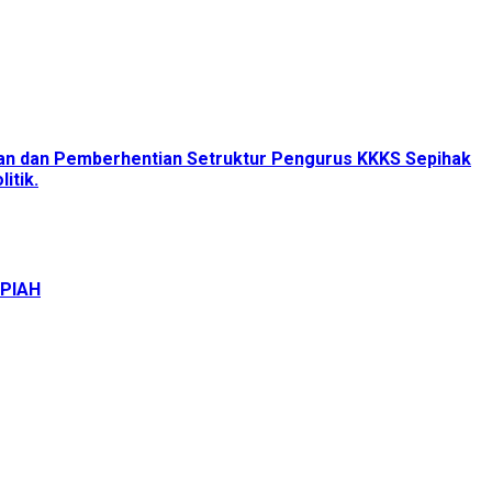
tan dan Pemberhentian Setruktur Pengurus KKKS Sepihak
itik.
UPIAH