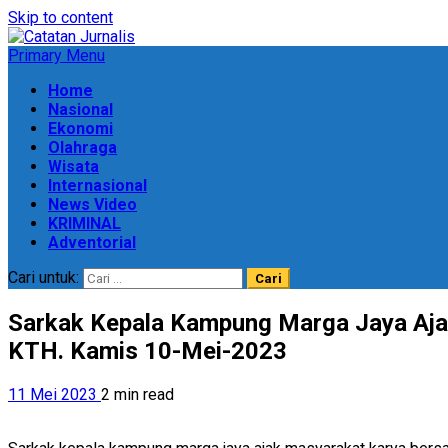
Skip to content
Primary Menu
Home
Nasional
Ekonomi
Olahraga
Wisata
Internasional
News Video
KRIMINAL
Adventorial
Cari untuk:
Sarkak Kepala Kampung Marga Jaya Aja
KTH. Kamis 10-Mei-2023
11 Mei 2023
2 min read