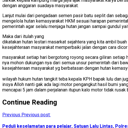
Sarkak kepala kampung marga jaya ajak masyarakat karya bers
dengan anggaran suadaya masyarakat.
Lanjut mulai dari pengadaan semen pasir batu seplit dan seba
mengelola hutan kemasyarakat HKM sesuai harapan pemerintah p
pemerintah agar selalu menjaga hutan jangan sampai gundul yait
Maka dari itulah yang
dikatakan hutan lestari masarkat sejahtera yang kita ambil bu
kesejahteraan masyarakat memperbaiki jalan dengan cara dicor
masyarakat setiap hari bergotong royong secara giliran setiap
nya mohon dukungan nya dari semua unsur pemerintah dari baw
kesejahteraan masyarakat yg berbatasan dengan hutan kemasya
wilayah hukum hutan tangkit teba kepala KPH bapak lulu dan jug
insya Alloh nanti gak ada lagi motor pengangkut hasil bumi yang
mencapai 5 jam dalam perjalanan itupun kalo motor tidak rusak 
Continue Reading
Previous
Previous post:
Peduli keselamatan para pelajar, Satuan Lalu Lintas, Pol