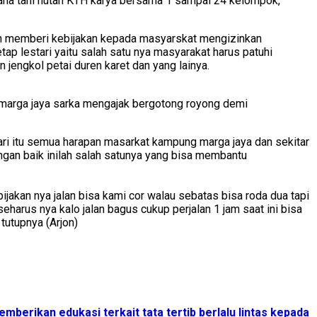
aha tani hutan KTH karya bersama 1 sampai 24 kelompok,
anan memberi kebijakan kepada masyarskat mengizinkan
p lestari yaitu salah satu nya masyarakat harus patuhi
jengkol petai duren karet dan yang lainya.
g marga jaya sarka mengajak bergotong royong demi
dari itu semua harapan masarkat kampung marga jaya dan sekitar
gan baik inilah salah satunya yang bisa membantu
ijakan nya jalan bisa kami cor walau sebatas bisa roda dua tapi
eharus nya kalo jalan bagus cukup perjalan 1 jam saat ini bisa
tutupnya (Arjon)
berikan edukasi terkait tata tertib berlalu lintas kepada