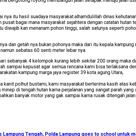
ama bergotong royong membangun jalan setapak menuju jalan us
gai nya itu hasil suadaya masyarakat.alhamdulillah dinas kehut
usat bagai mana masyarakat sejahtera dengan catatan hutan teta
u diwajib kan menanam pohon tinggi, salah satunya seperti pohon 
ah nya dan getah nya bukan pohonya maka dari itu kepala kampun
 namun sebatas 60 senti meter lebar nya.
 hari sebanyak 4 kelompok kurang lebih sekitar 200 orang maka 
ah sampai kepusat agar semua rencana kami bisa terlaksana den
rakatan kampung marga jaya register 39 kota agung Utara,
a kanit polhut bustami, kami masyarakat berterima kasih atas keb
 minep di tengah hutan karna perjalanan yang sangat parah yang s
bahkan banyak motor yang gak sampai karna rusak ditengah jalan 
res Lampung Tengah, Polda Lampung goes to school untuk mem