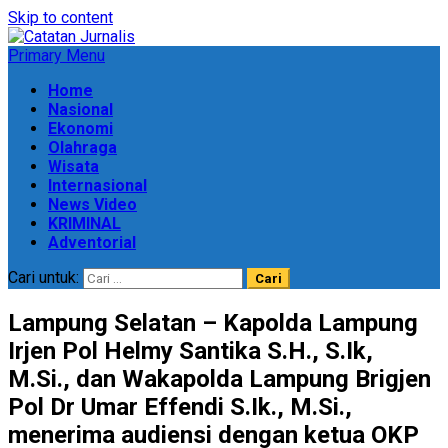
Skip to content
Primary Menu
Home
Nasional
Ekonomi
Olahraga
Wisata
Internasional
News Video
KRIMINAL
Adventorial
Cari untuk:
Lampung Selatan – Kapolda Lampung
Irjen Pol Helmy Santika S.H., S.Ik,
M.Si., dan Wakapolda Lampung Brigjen
Pol Dr Umar Effendi S.Ik., M.Si.,
menerima audiensi dengan ketua OKP