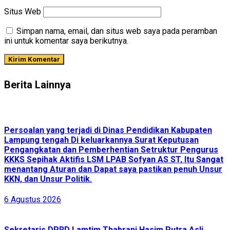
Situs Web
Simpan nama, email, dan situs web saya pada peramban
ini untuk komentar saya berikutnya.
Berita Lainnya
Persoalan yang terjadi di Dinas Pendidikan Kabupaten
Lampung tengah Di keluarkannya Surat Keputusan
Pengangkatan dan Pemberhentian Setruktur Pengurus
KKKS Sepihak Aktifis LSM LPAB Sofyan AS ST, Itu Sangat
menantang Aturan dan Dapat saya pastikan penuh Unsur
KKN, dan Unsur Politik.
6 Agustus 2026
Sekretaris DPRD Lamtim Thabrani Hasim Putra Asli