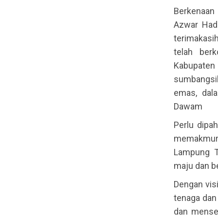
Berkenaan 
Azwar Hadi
terimakasi
telah berk
Kabupaten 
sumbangsih
emas, dala
Dawam
Perlu dipa
memakmurk
Lampung Ti
maju dan be
Dengan vis
tenaga dan
dan mensej