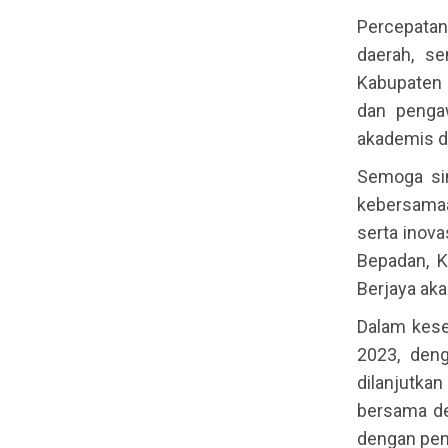
Percepatan
daerah, s
Kabupaten 
dan penga
akademis da
Semoga sin
kebersamaa
serta inov
Bepadan, K
Berjaya aka
Dalam kese
2023, den
dilanjutk
bersama de
dengan pem