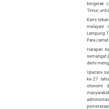
bergerak 
Timur, untu
Kami tekan
melayani 
Lampung Ti
Para camat
Harapan ka
semangat j
demi mengg
Upacara saa
ke-27 tahu
otonomi d
masyaraka
administ
pemerataan