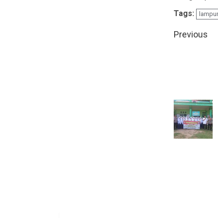
Tags:
lampun
Contin
Previous
Readin