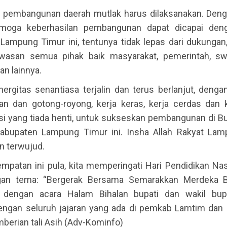
 pembangunan daerah mutlak harus dilaksanakan. Den
emoga keberhasilan pembangunan dapat dicapai deng
Lampung Timur ini, tentunya tidak lepas dari dukungan
wasan semua pihak baik masyarakat, pemerintah, swa
n lainnya.
ergitas senantiasa terjalin dan terus berlanjut, deng
n dan gotong-royong, kerja keras, kerja cerdas dan ke
asi yang tiada henti, untuk sukseskan pembangunan di 
abupaten Lampung Timur ini. Insha Allah Rakyat La
n terwujud.
mpatan ini pula, kita memperingati Hari Pendidikan Nas
gan tema: “Bergerak Bersama Semarakkan Merdeka Be
an dengan acara Halam Bihalan bupati dan wakil bup
ngan seluruh jajaran yang ada di pemkab Lamtim dan d
berian tali Asih (Adv-Kominfo)