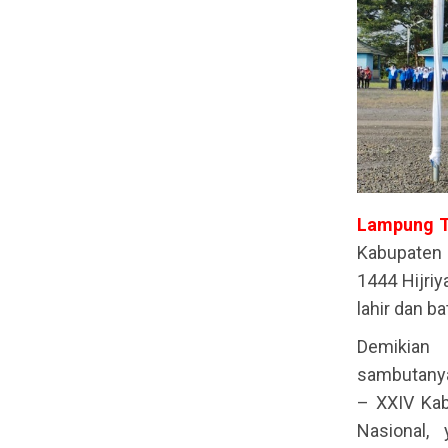
Lampung T
Kabupaten 
1444 Hijriy
lahir dan ba
Demikian
sambutanya
– XXIV Kab
Nasional,