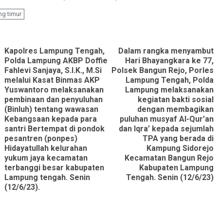
g timur
ue
g
Kapolres Lampung Tengah,
Dalam rangka menyambut
Polda Lampung AKBP Doffie
Hari Bhayangkara ke 77,
Fahlevi Sanjaya, S.I.K., M.Si
Polsek Bangun Rejo, Porles
melalui Kasat Binmas AKP
Lampung Tengah, Polda
Yuswantoro melaksanakan
Lampung melaksanakan
pembinaan dan penyuluhan
kegiatan bakti sosial
(Binluh) tentang wawasan
dengan membagikan
Next
Previous
Kebangsaan kepada para
puluhan musyaf Al-Qur’an
post:
santri Bertempat di pondok
dan Iqra’ kepada sejumlah
post:
pesantren (ponpes)
TPA yang berada di
Hidayatullah kelurahan
Kampung Sidorejo
yukum jaya kecamatan
Kecamatan Bangun Rejo
terbanggi besar kabupaten
Kabupaten Lampung
Lampung tengah. Senin
Tengah. Senin (12/6/23)
(12/6/23).