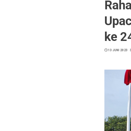
Raha
Upac
ke 2
13 JUNI 2023