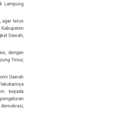
di Lampung
 agar terus
 Kabupaten
kat Daerah,
asi, dengan
pung Timur,
onomi Daerah
rlakukannya
mum kepada
pengaturan
emokrasi,