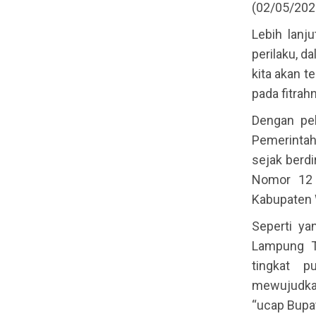
(02/05/202
Lebih lanj
perilaku, 
kita akan t
pada fitrah
Dengan pel
Pemerintah
sejak berd
Nomor 12 
Kabupaten 
Seperti ya
Lampung Ti
tingkat 
mewujudkan
“ucap Bupa