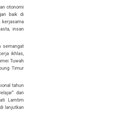
gan otonomi
an baik di
, kerjasama
sta, insan
an semangat
rja ikhlas,
Bumei Tuwah
mpung Timur
ional tahun
lajar” dan
ati Lamtim
i lanjutkan