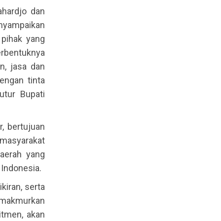
ahardjo dan
enyampaikan
 pihak yang
erbentuknya
n, jasa dan
engan tinta
utur Bupati
, bertujuan
masyarakat
daerah yang
 Indonesia.
iran, serta
memakmurkan
itmen, akan