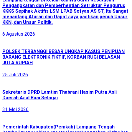
Pengangkatan dan Pemberhentian Setruktur Pengurus
KKKS Sepihak Aktifis LSM LPAB Sofyan AS ST, Itu Sangat
menantang Aturan dan Dapat saya pastikan penuh Unsur
KKN, dan Unsur Politik.
6 Agustus 2026
POLSEK TERBANGGI BESAR UNGKAP KASUS PENIPUAN
BARANG ELEKTRONIK FIKTIF, KORBAN RUGI BELASAN
JUTA RUPIAH
25 Juli 2026
Sekretaris DPRD Lamtim Thabrani Hasim Putra Asli
Daerah Asal Buai Selagai
31 Mei 2026
Pemerintah Kabupaten(Pemkab) Lampung Tengah