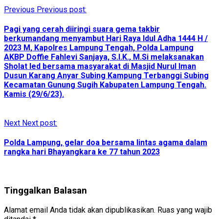
Previous
Previous post:
Pagi yang cerah diiringi suara gema takbir
berkumandang menyambut Hari Raya Idul Adha 1444 H /
2023 M, Kapolres Lampung Tengah, Polda Lampung
AKBP Doffie Fahlevi Sanjaya, S.I.K., M.Si melaksanakan
Sholat Ied bersama masyarakat di Masjid Nurul Iman
Dusun Karang Anyar Subing Kampung Terbanggi Subing
Kecamatan Gunung Sugih Kabupaten Lampung Tengah.
Kamis (29/6/23).
Next
Next post:
Polda Lampung, gelar doa bersama lintas agama dalam
rangka hari Bhayangkara ke 77 tahun 2023
Tinggalkan Balasan
Alamat email Anda tidak akan dipublikasikan.
Ruas yang wajib