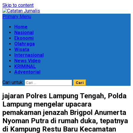
Skip to content
Primary Menu
Home
Nasional
Ekonomi
Olahraga
Wisata
Internasional
News Video
KRIMINAL
Adventorial
Cari untuk:
jajaran Polres Lampung Tengah, Polda
Lampung mengelar upacara
pemakaman jenazah Brigpol Anumerta
Nyoman Putra di rumah duka, tepatnya
di Kampung Restu Baru Kecamatan