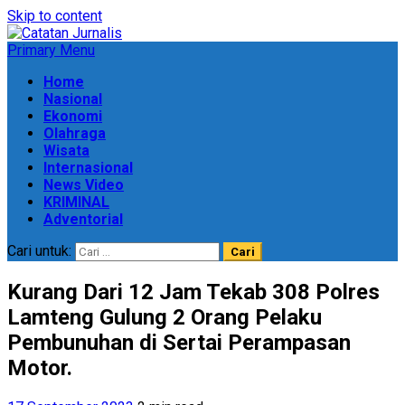
Skip to content
Primary Menu
Home
Nasional
Ekonomi
Olahraga
Wisata
Internasional
News Video
KRIMINAL
Adventorial
Cari untuk:
Kurang Dari 12 Jam Tekab 308 Polres
Lamteng Gulung 2 Orang Pelaku
Pembunuhan di Sertai Perampasan
Motor.