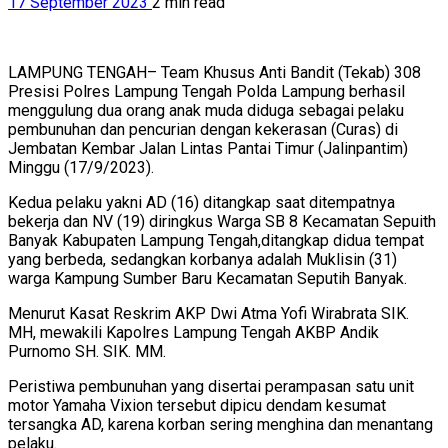
17 September 2023
2 min read
LAMPUNG TENGAH– Team Khusus Anti Bandit (Tekab) 308
Presisi Polres Lampung Tengah Polda Lampung berhasil
menggulung dua orang anak muda diduga sebagai pelaku
pembunuhan dan pencurian dengan kekerasan (Curas) di
Jembatan Kembar Jalan Lintas Pantai Timur (Jalinpantim)
Minggu (17/9/2023).
Kedua pelaku yakni AD (16) ditangkap saat ditempatnya
bekerja dan NV (19) diringkus Warga SB 8 Kecamatan Sepuith
Banyak Kabupaten Lampung Tengah,ditangkap didua tempat
yang berbeda, sedangkan korbanya adalah Muklisin (31)
warga Kampung Sumber Baru Kecamatan Seputih Banyak.
Menurut Kasat Reskrim AKP Dwi Atma Yofi Wirabrata SIK.
MH, mewakili Kapolres Lampung Tengah AKBP Andik
Purnomo SH. SIK. MM.
Peristiwa pembunuhan yang disertai perampasan satu unit
motor Yamaha Vixion tersebut dipicu dendam kesumat
tersangka AD, karena korban sering menghina dan menantang
pelaku.