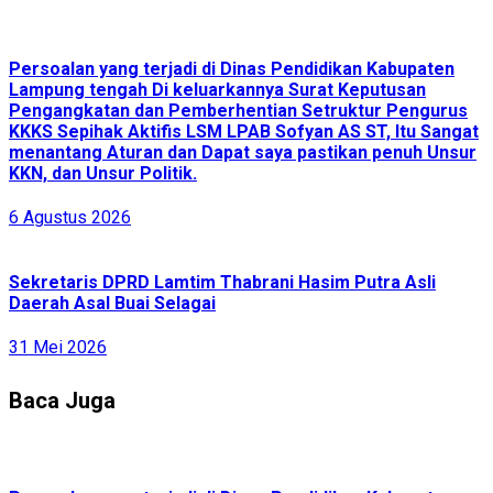
Persoalan yang terjadi di Dinas Pendidikan Kabupaten
Lampung tengah Di keluarkannya Surat Keputusan
Pengangkatan dan Pemberhentian Setruktur Pengurus
KKKS Sepihak Aktifis LSM LPAB Sofyan AS ST, Itu Sangat
menantang Aturan dan Dapat saya pastikan penuh Unsur
KKN, dan Unsur Politik.
6 Agustus 2026
Sekretaris DPRD Lamtim Thabrani Hasim Putra Asli
Daerah Asal Buai Selagai
31 Mei 2026
Baca Juga