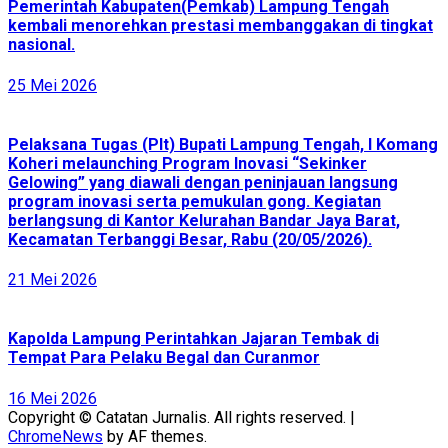
Pemerintah Kabupaten(Pemkab) Lampung Tengah
kembali menorehkan prestasi membanggakan di tingkat
nasional.
25 Mei 2026
Pelaksana Tugas (Plt) Bupati Lampung Tengah, I Komang
Koheri melaunching Program Inovasi “Sekinker
Gelowing” yang diawali dengan peninjauan langsung
program inovasi serta pemukulan gong. Kegiatan
berlangsung di Kantor Kelurahan Bandar Jaya Barat,
Kecamatan Terbanggi Besar, Rabu (20/05/2026).
21 Mei 2026
Kapolda Lampung Perintahkan Jajaran Tembak di
Tempat Para Pelaku Begal dan Curanmor
16 Mei 2026
Copyright © Catatan Jurnalis. All rights reserved.
|
ChromeNews
by AF themes.