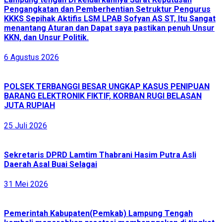
Pengangkatan dan Pemberhentian Setruktur Pengurus
KKKS Sepihak Aktifis LSM LPAB Sofyan AS ST, Itu Sangat
menantang Aturan dan Dapat saya pastikan penuh Unsur
KKN, dan Unsur Politik.
6 Agustus 2026
POLSEK TERBANGGI BESAR UNGKAP KASUS PENIPUAN
BARANG ELEKTRONIK FIKTIF, KORBAN RUGI BELASAN
JUTA RUPIAH
25 Juli 2026
Sekretaris DPRD Lamtim Thabrani Hasim Putra Asli
Daerah Asal Buai Selagai
31 Mei 2026
Pemerintah Kabupaten(Pemkab) Lampung Tengah