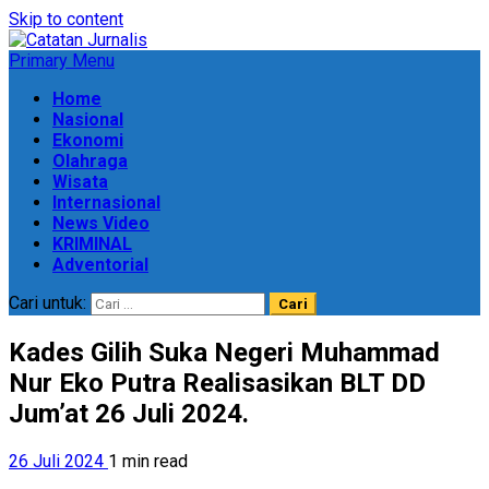
Skip to content
Primary Menu
Home
Nasional
Ekonomi
Olahraga
Wisata
Internasional
News Video
KRIMINAL
Adventorial
Cari untuk:
Kades Gilih Suka Negeri Muhammad
Nur Eko Putra Realisasikan BLT DD
Jum’at 26 Juli 2024.
26 Juli 2024
1 min read