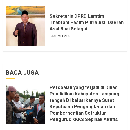
LSM LPAB Sofyan AS ST, Itu
Sangat menantang Aturan dan
Dapat saya pastikan penuh Unsur
Sekretaris DPRD Lamtim
KKN, dan Unsur Politik.
Thabrani Hasim Putra Asli Daerah
Asal Buai Selagai
6 AGUSTUS 2026
31 MEI 2026
BACA JUGA
Persoalan yang terjadi di Dinas
Pendidikan Kabupaten Lampung
tengah Di keluarkannya Surat
Keputusan Pengangkatan dan
Pemberhentian Setruktur
Pengurus KKKS Sepihak Aktifis
LSM LPAB Sofyan AS ST, Itu