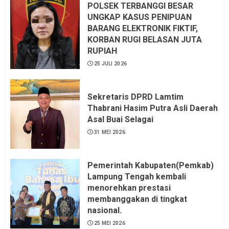
Sangat menantang Aturan dan
POLSEK TERBANGGI BESAR
Dapat saya pastikan penuh Unsur
UNGKAP KASUS PENIPUAN
KKN, dan Unsur Politik.
BARANG ELEKTRONIK FIKTIF,
KORBAN RUGI BELASAN JUTA
6 AGUSTUS 2026
RUPIAH
25 JULI 2026
Sekretaris DPRD Lamtim
Thabrani Hasim Putra Asli Daerah
Asal Buai Selagai
31 MEI 2026
Pemerintah Kabupaten(Pemkab)
Lampung Tengah kembali
menorehkan prestasi
membanggakan di tingkat
nasional.
25 MEI 2026