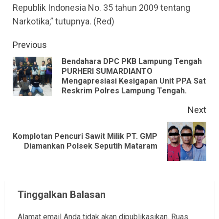
Republik Indonesia No. 35 tahun 2009 tentang
Narkotika,” tutupnya. (Red)
Continue
Previous
Reading
Bendahara DPC PKB Lampung Tengah
PURHERI SUMARDIANTO
Pre
Mengapresiasi Kesigapan Unit PPA Sat
pos
Reskrim Polres Lampung Tengah.
Next
Komplotan Pencuri Sawit Milik PT. GMP
Next
Diamankan Polsek Seputih Mataram
post:
Tinggalkan Balasan
Alamat email Anda tidak akan dipublikasikan.
Ruas