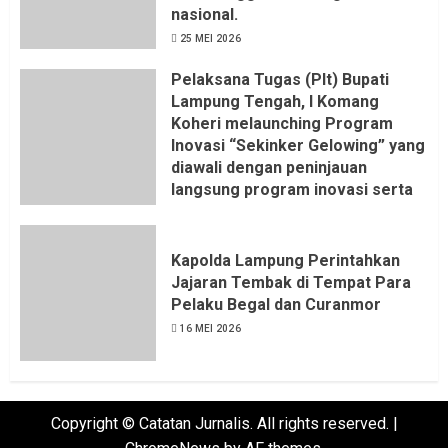
nasional.
25 MEI 2026
Pelaksana Tugas (Plt) Bupati
Lampung Tengah, I Komang
Koheri melaunching Program
Inovasi “Sekinker Gelowing” yang
diawali dengan peninjauan
langsung program inovasi serta
pemukulan gong. Kegiatan
berlangsung di Kantor Kelurahan
Bandar Jaya Barat, Kecamatan
Kapolda Lampung Perintahkan
Terbanggi Besar, Rabu
Jajaran Tembak di Tempat Para
(20/05/2026).
Pelaku Begal dan Curanmor
21 MEI 2026
16 MEI 2026
Copyright © Catatan Jurnalis. All rights reserved.
|