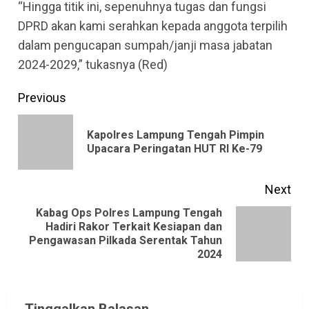
“Hingga titik ini, sepenuhnya tugas dan fungsi
DPRD akan kami serahkan kepada anggota terpilih
dalam pengucapan sumpah/janji masa jabatan
2024-2029,” tukasnya (Red)
Continue
Previous
Reading
Kapolres Lampung Tengah Pimpin
Pre
Upacara Peringatan HUT RI Ke-79
pos
Next
Kabag Ops Polres Lampung Tengah
Hadiri Rakor Terkait Kesiapan dan
Next
Pengawasan Pilkada Serentak Tahun
post:
2024