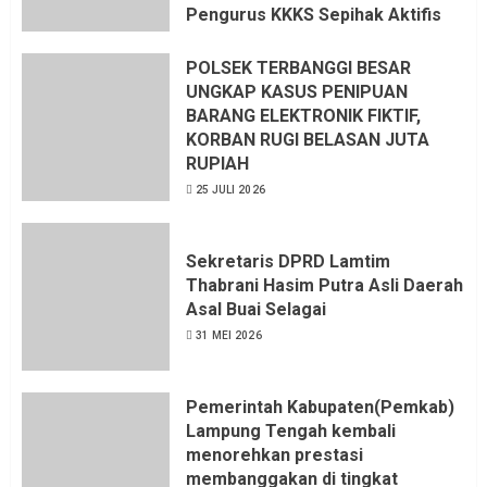
Pengurus KKKS Sepihak Aktifis
LSM LPAB Sofyan AS ST, Itu
Sangat menantang Aturan dan
POLSEK TERBANGGI BESAR
Dapat saya pastikan penuh Unsur
UNGKAP KASUS PENIPUAN
KKN, dan Unsur Politik.
BARANG ELEKTRONIK FIKTIF,
KORBAN RUGI BELASAN JUTA
6 AGUSTUS 2026
RUPIAH
25 JULI 2026
Sekretaris DPRD Lamtim
Thabrani Hasim Putra Asli Daerah
Asal Buai Selagai
31 MEI 2026
Pemerintah Kabupaten(Pemkab)
Lampung Tengah kembali
menorehkan prestasi
membanggakan di tingkat