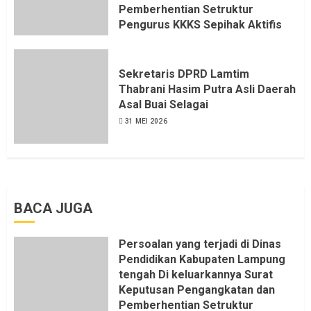
Pemberhentian Setruktur
Pengurus KKKS Sepihak Aktifis
LSM LPAB Sofyan AS ST, Itu
Sangat menantang Aturan dan
Dapat saya pastikan penuh Unsur
Sekretaris DPRD Lamtim
KKN, dan Unsur Politik.
Thabrani Hasim Putra Asli Daerah
Asal Buai Selagai
6 AGUSTUS 2026
31 MEI 2026
BACA JUGA
Persoalan yang terjadi di Dinas
Pendidikan Kabupaten Lampung
tengah Di keluarkannya Surat
Keputusan Pengangkatan dan
Pemberhentian Setruktur