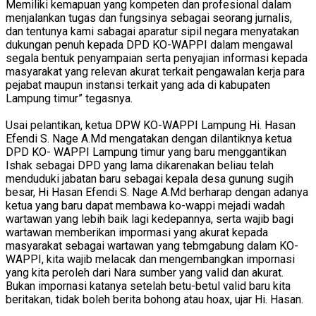
Memiliki kemapuan yang kompeten dan profesional dalam
menjalankan tugas dan fungsinya sebagai seorang jurnalis,
dan tentunya kami sabagai aparatur sipil negara menyatakan
dukungan penuh kepada DPD KO-WAPPI dalam mengawal
segala bentuk penyampaian serta penyajian informasi kepada
masyarakat yang relevan akurat terkait pengawalan kerja para
pejabat maupun instansi terkait yang ada di kabupaten
Lampung timur” tegasnya.
Usai pelantikan, ketua DPW KO-WAPPI Lampung Hi. Hasan
Efendi S. Nage A.Md mengatakan dengan dilantiknya ketua
DPD KO- WAPPI Lampung timur yang baru menggantikan
Ishak sebagai DPD yang lama dikarenakan beliau telah
menduduki jabatan baru sebagai kepala desa gunung sugih
besar, Hi Hasan Efendi S. Nage A.Md berharap dengan adanya
ketua yang baru dapat membawa ko-wappi mejadi wadah
wartawan yang lebih baik lagi kedepannya, serta wajib bagi
wartawan memberikan impormasi yang akurat kepada
masyarakat sebagai wartawan yang tebmgabung dalam KO-
WAPPI, kita wajib melacak dan mengembangkan impornasi
yang kita peroleh dari Nara sumber yang valid dan akurat.
Bukan impornasi katanya setelah betu-betul valid baru kita
beritakan, tidak boleh berita bohong atau hoax, ujar Hi. Hasan.