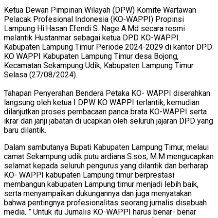
Ketua Dewan Pimpinan Wilayah (DPW) Komite Wartawan
Pelacak Profesional Indonesia (KO-WAPPI) Propinsi
Lampung Hi.Hasan Efendi S. Nage A.Md secara resmi
melantik Hustanmar sebagai ketua DPD KO-WAPPI.
Kabupaten Lampung Timur Periode 2024-2029 di kantor DPD
KO WAPPI Kabupaten Lampung Timur desa Bojong,
Kecamatan Sekampung Udik, Kabupaten Lampung Timur
Selasa (27/08/2024).
Tahapan Penyerahan Bendera Petaka KO- WAPPI diserahkan
langsung oleh ketua I DPW KO WAPPI terlantik, kemudian
dilanjutkan proses pembacaan panca brata KO-WAPPI serta
ikrar dan janji jabatan di ucapkan oleh seluruh jajaran DPD yang
baru dilantik.
Dalam sambutanya Bupati Kabupaten Lampung Timur, melaui
camat Sekampung udik putu ardiana S.sos, M.M mengucapkan
selamat kepada seluruh pengurus yang dilantik dan berharap
KO- WAPPI kabupaten Lampung timur berprestasi
membangun kabupaten Lampung timur menjadi lebih baik,
serta menyampaikan dukungannya dan juga menyatakan
bahwa pentingnya profesionalitas seorang jurnalis disebuah
media. ” Untuk itu Jurnalis KO-WAPPI harus benar- benar