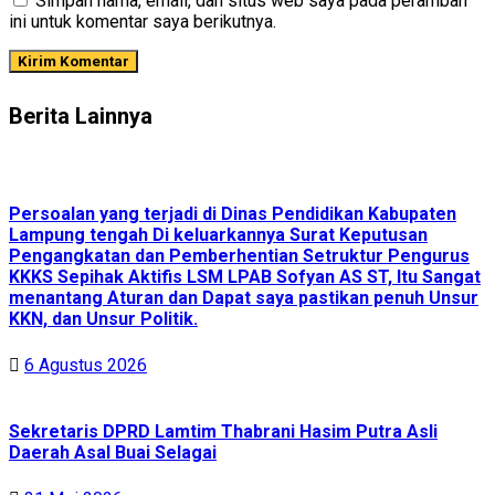
Simpan nama, email, dan situs web saya pada peramban
ini untuk komentar saya berikutnya.
Berita Lainnya
Persoalan yang terjadi di Dinas Pendidikan Kabupaten
Lampung tengah Di keluarkannya Surat Keputusan
Pengangkatan dan Pemberhentian Setruktur Pengurus
KKKS Sepihak Aktifis LSM LPAB Sofyan AS ST, Itu Sangat
menantang Aturan dan Dapat saya pastikan penuh Unsur
KKN, dan Unsur Politik.
6 Agustus 2026
Sekretaris DPRD Lamtim Thabrani Hasim Putra Asli
Daerah Asal Buai Selagai