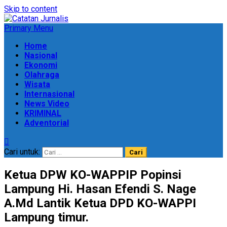
Skip to content
Primary Menu
Home
Nasional
Ekonomi
Olahraga
Wisata
Internasional
News Video
KRIMINAL
Adventorial
Cari untuk:
Ketua DPW KO-WAPPIP Popinsi
Lampung Hi. Hasan Efendi S. Nage
A.Md Lantik Ketua DPD KO-WAPPI
Lampung timur.