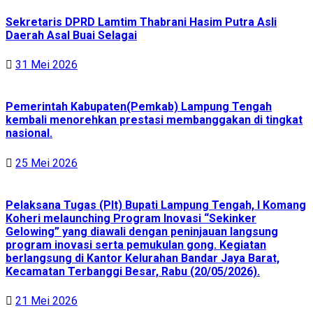
Sekretaris DPRD Lamtim Thabrani Hasim Putra Asli
Daerah Asal Buai Selagai
31 Mei 2026
Pemerintah Kabupaten(Pemkab) Lampung Tengah
kembali menorehkan prestasi membanggakan di tingkat
nasional.
25 Mei 2026
Pelaksana Tugas (Plt) Bupati Lampung Tengah, I Komang
Koheri melaunching Program Inovasi “Sekinker
Gelowing” yang diawali dengan peninjauan langsung
program inovasi serta pemukulan gong. Kegiatan
berlangsung di Kantor Kelurahan Bandar Jaya Barat,
Kecamatan Terbanggi Besar, Rabu (20/05/2026).
21 Mei 2026