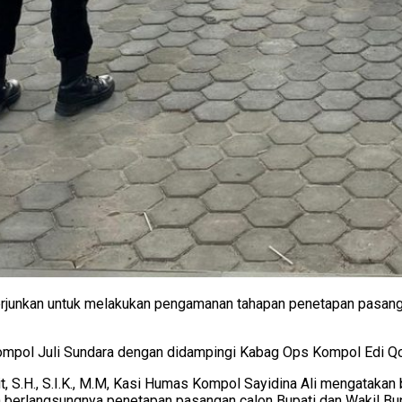
junkan untuk melakukan pengamanan tahapan penetapan pasangan 
mpol Juli Sundara dengan didampingi Kabag Ops Kompol Edi Qo
 S.H., S.I.K., M.M, Kasi Humas Kompol Sayidina Ali mengatakan
 berlangsungnya penetapan pasangan calon Bupati dan Wakil Bu