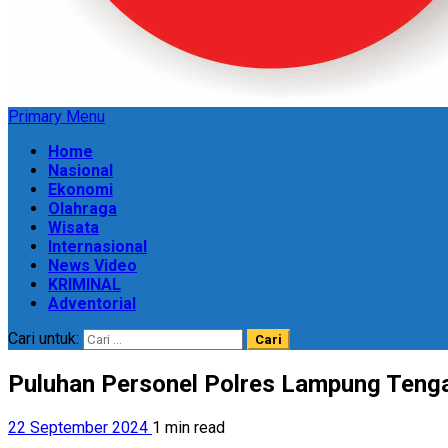
Primary Menu
Home
Nasional
Ekonomi
Olahraga
Wisata
Internasional
News Video
KRIMINAL
Adventorial
Cari untuk:
Puluhan Personel Polres Lampung Teng
22 September 2024
1 min read