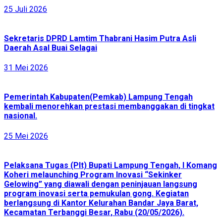
25 Juli 2026
Sekretaris DPRD Lamtim Thabrani Hasim Putra Asli
Daerah Asal Buai Selagai
31 Mei 2026
Pemerintah Kabupaten(Pemkab) Lampung Tengah
kembali menorehkan prestasi membanggakan di tingkat
nasional.
25 Mei 2026
Pelaksana Tugas (Plt) Bupati Lampung Tengah, I Komang
Koheri melaunching Program Inovasi “Sekinker
Gelowing” yang diawali dengan peninjauan langsung
program inovasi serta pemukulan gong. Kegiatan
berlangsung di Kantor Kelurahan Bandar Jaya Barat,
Kecamatan Terbanggi Besar, Rabu (20/05/2026).