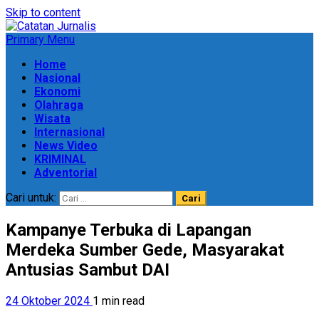
Skip to content
Primary Menu
Home
Nasional
Ekonomi
Olahraga
Wisata
Internasional
News Video
KRIMINAL
Adventorial
Cari untuk:
Kampanye Terbuka di Lapangan
Merdeka Sumber Gede, Masyarakat
Antusias Sambut DAI
24 Oktober 2024
1 min read