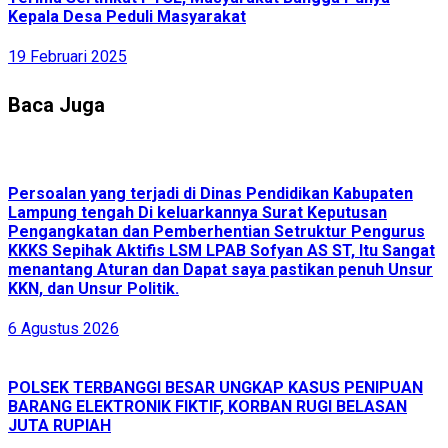
Kepala Desa Peduli Masyarakat
19 Februari 2025
Baca Juga
Persoalan yang terjadi di Dinas Pendidikan Kabupaten
Lampung tengah Di keluarkannya Surat Keputusan
Pengangkatan dan Pemberhentian Setruktur Pengurus
KKKS Sepihak Aktifis LSM LPAB Sofyan AS ST, Itu Sangat
menantang Aturan dan Dapat saya pastikan penuh Unsur
KKN, dan Unsur Politik.
6 Agustus 2026
POLSEK TERBANGGI BESAR UNGKAP KASUS PENIPUAN
BARANG ELEKTRONIK FIKTIF, KORBAN RUGI BELASAN
JUTA RUPIAH