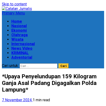
Skip to content
Primary Menu
Home
Nasional
Ekonomi
Olahraga
Wisata
Internasional
News Video
KRIMINAL
Adventorial
Cari untuk:
*Upaya Penyelundupan 159 Kilogram
Ganja Asal Padang Digagalkan Polda
Lampung*
7 November 2024
1 min read