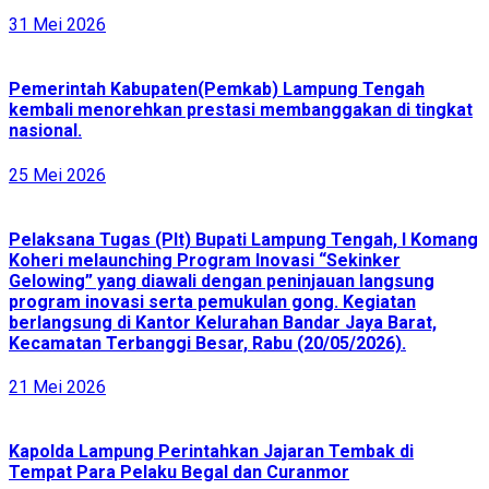
31 Mei 2026
Pemerintah Kabupaten(Pemkab) Lampung Tengah
kembali menorehkan prestasi membanggakan di tingkat
nasional.
25 Mei 2026
Pelaksana Tugas (Plt) Bupati Lampung Tengah, I Komang
Koheri melaunching Program Inovasi “Sekinker
Gelowing” yang diawali dengan peninjauan langsung
program inovasi serta pemukulan gong. Kegiatan
berlangsung di Kantor Kelurahan Bandar Jaya Barat,
Kecamatan Terbanggi Besar, Rabu (20/05/2026).
21 Mei 2026
Kapolda Lampung Perintahkan Jajaran Tembak di
Tempat Para Pelaku Begal dan Curanmor