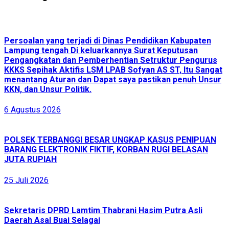
Persoalan yang terjadi di Dinas Pendidikan Kabupaten
Lampung tengah Di keluarkannya Surat Keputusan
Pengangkatan dan Pemberhentian Setruktur Pengurus
KKKS Sepihak Aktifis LSM LPAB Sofyan AS ST, Itu Sangat
menantang Aturan dan Dapat saya pastikan penuh Unsur
KKN, dan Unsur Politik.
6 Agustus 2026
POLSEK TERBANGGI BESAR UNGKAP KASUS PENIPUAN
BARANG ELEKTRONIK FIKTIF, KORBAN RUGI BELASAN
JUTA RUPIAH
25 Juli 2026
Sekretaris DPRD Lamtim Thabrani Hasim Putra Asli
Daerah Asal Buai Selagai