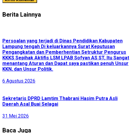
Berita Lainnya
Persoalan yang terjadi di Dinas Pendidikan Kabupaten
Lampung tengah Di keluarkannya Surat Keputusan
Pengangkatan dan Pemberhentian Setruktur Pengurus
KKKS Sepihak Aktifis LSM LPAB Sofyan AS ST, Itu Sangat
menantang Aturan dan Dapat saya pastikan penuh Unsur
KKN, dan Unsur Politik.
6 Agustus 2026
Sekretaris DPRD Lamtim Thabrani Hasim Putra Asli
Daerah Asal Buai Selagai
31 Mei 2026
Baca Juga