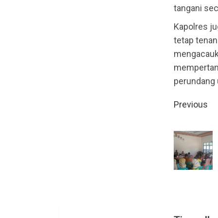
tangani sec
Kapolres j
tetap tenan
mengacauka
mempertang
perundang 
Contin
Previous
Readin