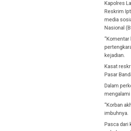
Kapolres La
Reskrim Ipt
media sosi
Nasional (
“Komentar k
pertengkara
kejadian.
Kasat resk
Pasar Banda
Dalam perk
mengalami l
“Korban akh
imbuhnya.
Pasca dari 