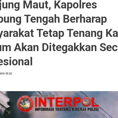
jung Maut, Kapolres
ung Tengah Berharap
arakat Tetap Tenang K
m Akan Ditegakkan Sec
esional
 MIN READ