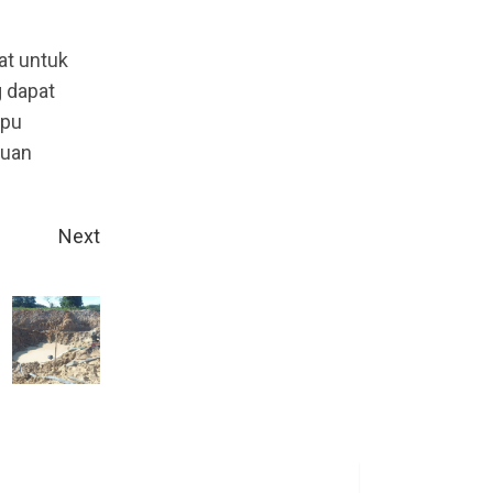
at untuk
g dapat
mpu
tuan
Next