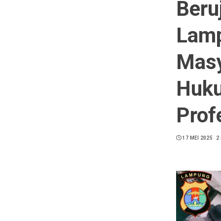
Beru
Lamp
Masy
Huku
Prof
17 MEI 2025
2