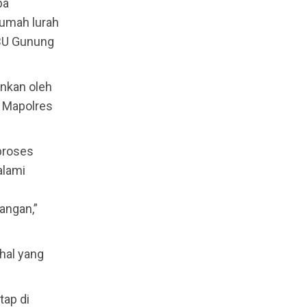
pa
rumah lurah
PBU Gunung
ankan oleh
i Mapolres
proses
alami
angan,”
hal yang
tap di