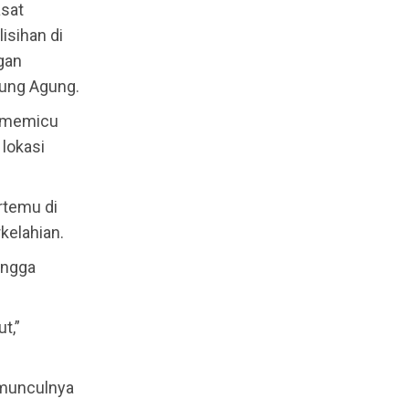
asat
isihan di
gan
ung Agung.
g memicu
 lokasi
rtemu di
kelahian.
ingga
t,”
 munculnya