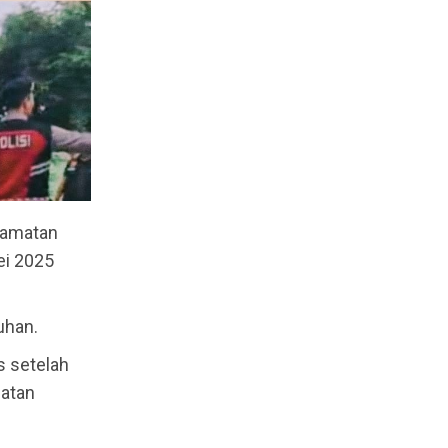
camatan
ei 2025
uhan.
s setelah
matan