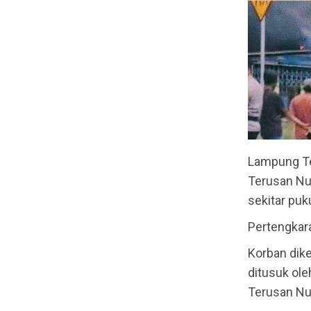
Lampung Te
Terusan Nu
sekitar puk
Pertengkara
Korban dik
ditusuk ole
Terusan Nu