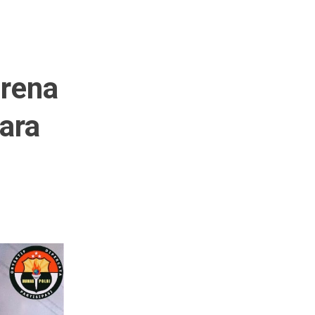
arena
ara