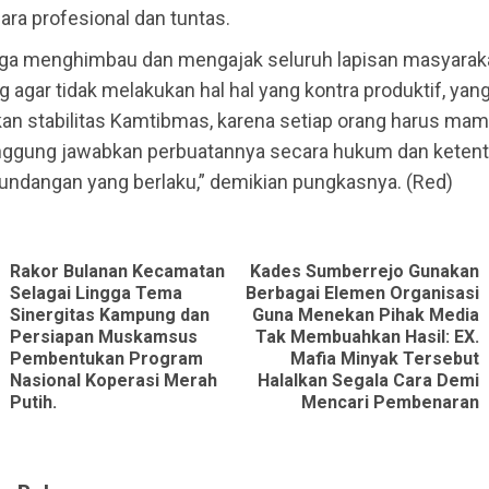
ara profesional dan tuntas.
uga menghimbau dan mengajak seluruh lapisan masyarak
g agar tidak melakukan hal hal yang kontra produktif, yan
n stabilitas Kamtibmas, karena setiap orang harus ma
gung jawabkan perbuatannya secara hukum dan keten
undangan yang berlaku,” demikian pungkasnya. (Red)
ue
g
Rakor Bulanan Kecamatan
Kades Sumberrejo Gunakan
Selagai Lingga Tema
Berbagai Elemen Organisasi
Sinergitas Kampung dan
Guna Menekan Pihak Media
Previous
Next
Persiapan Muskamsus
Tak Membuahkan Hasil: EX.
Pembentukan Program
Mafia Minyak Tersebut
post:
post:
Nasional Koperasi Merah
Halalkan Segala Cara Demi
Putih.
Mencari Pembenaran