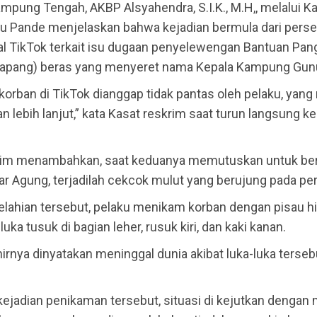
mpung Tengah, AKBP Alsyahendra, S.I.K., M.H,, melalui K
u Pande menjelaskan bahwa kejadian bermula dari persel
al TikTok terkait isu dugaan penyelewengan Bantuan Pan
Bapang) beras yang menyeret nama Kepala Kampung Gun
orban di TikTok dianggap tidak pantas oleh pelaku, yan
n lebih lanjut,” kata Kasat reskrim saat turun langsung ke
rim menambahkan, saat keduanya memutuskan untuk be
r Agung, terjadilah cekcok mulut yang berujung pada per
elahian tersebut, pelaku menikam korban dengan pisau h
uka tusuk di bagian leher, rusuk kiri, dan kaki kanan.
irnya dinyatakan meninggal dunia akibat luka-luka tersebu
kejadian penikaman tersebut, situasi di kejutkan dengan