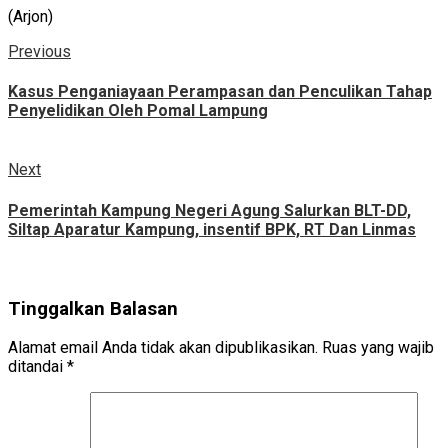
(Arjon)
Continue
Previous
Previous
post:
Reading
Kasus Penganiayaan Perampasan dan Penculikan Tahap
Penyelidikan Oleh Pomal Lampung
Next
Next
post:
Pemerintah Kampung Negeri Agung Salurkan BLT-DD,
Siltap Aparatur Kampung, insentif BPK, RT Dan Linmas
Tinggalkan Balasan
Alamat email Anda tidak akan dipublikasikan.
Ruas yang wajib
ditandai
*