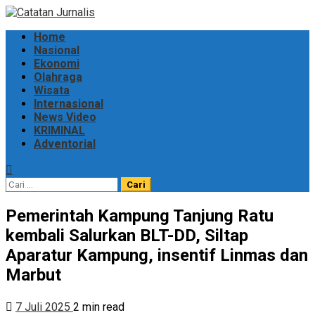
Skip
to
Primary
Home
content
Menu
Nasional
Ekonomi
Olahraga
Wisata
Internasional
News Video
KRIMINAL
Adventorial
Cari
untuk:
Pemerintah Kampung Tanjung Ratu
kembali Salurkan BLT-DD, Siltap
Aparatur Kampung, insentif Linmas dan
Marbut
7 Juli 2025
2 min read