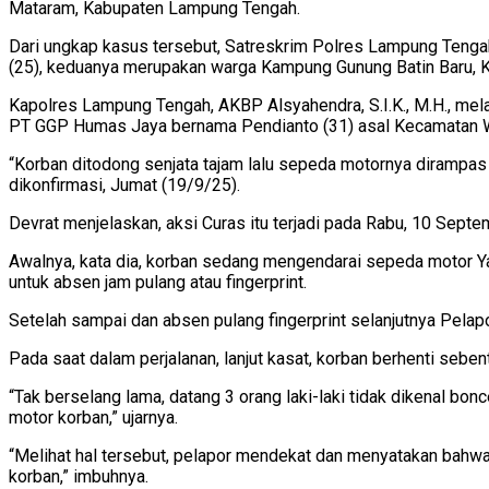
Mataram, Kabupaten Lampung Tengah.
Dari ungkap kasus tersebut, Satreskrim Polres Lampung Tengah 
(25), keduanya merupakan warga Kampung Gunung Batin Baru, 
Kapolres Lampung Tengah, AKBP Alsyahendra, S.I.K., M.H., mel
PT GGP Humas Jaya bernama Pendianto (31) asal Kecamatan 
“Korban ditodong senjata tajam lalu sepeda motornya dirampas 
dikonfirmasi, Jumat (19/9/25).
Devrat menjelaskan, aksi Curas itu terjadi pada Rabu, 10 Sept
Awalnya, kata dia, korban sedang mengendarai sepeda motor 
untuk absen jam pulang atau fingerprint.
Setelah sampai dan absen pulang fingerprint selanjutnya Pelap
Pada saat dalam perjalanan, lanjut kasat, korban berhenti seben
“Tak berselang lama, datang 3 orang laki-laki tidak dikenal b
motor korban,” ujarnya.
“Melihat hal tersebut, pelapor mendekat dan menyatakan bahwa
korban,” imbuhnya.