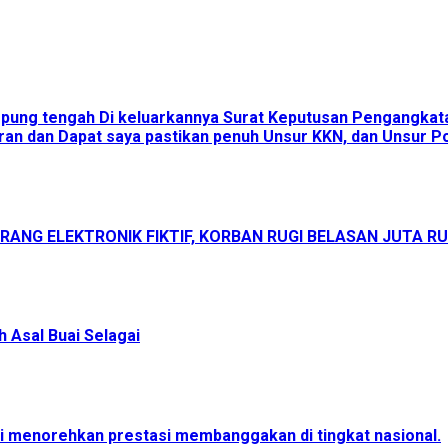
ampung tengah Di keluarkannya Surat Keputusan Pengangka
an dan Dapat saya pastikan penuh Unsur KKN, dan Unsur Pol
ANG ELEKTRONIK FIKTIF, KORBAN RUGI BELASAN JUTA R
 Asal Buai Selagai
menorehkan prestasi membanggakan di tingkat nasional.