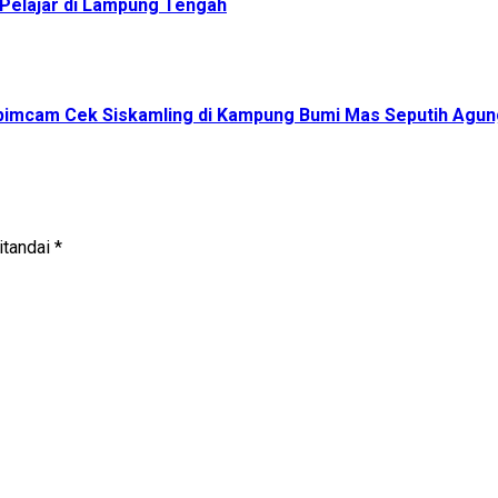
a Pelajar di Lampung Tengah
opimcam Cek Siskamling di Kampung Bumi Mas Seputih Agun
itandai
*