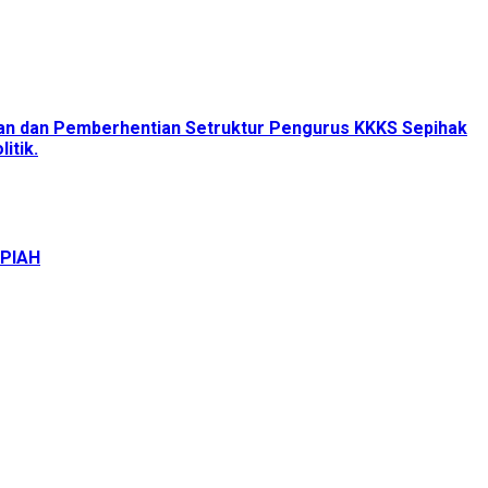
tan dan Pemberhentian Setruktur Pengurus KKKS Sepihak
itik.
UPIAH