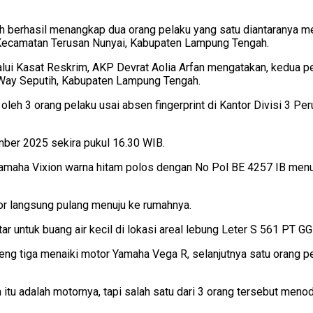
berhasil menangkap dua orang pelaku yang satu diantaranya merup
Kecamatan Terusan Nunyai, Kabupaten Lampung Tengah.
alui Kasat Reskrim, AKP Devrat Aolia Arfan mengatakan, kedua p
Way Seputih, Kabupaten Lampung Tengah.
oleh 3 orang pelaku usai absen fingerprint di Kantor Divisi 3 
ember 2025 sekira pukul 16.30 WIB.
Yamaha Vixion warna hitam polos dengan No Pol BE 4257 IB men
or langsung pulang menuju ke rumahnya.
tar untuk buang air kecil di lokasi areal lebung Leter S 561 PT 
onceng tiga menaiki motor Yamaha Vega R, selanjutnya satu orang
 itu adalah motornya, tapi salah satu dari 3 orang tersebut m