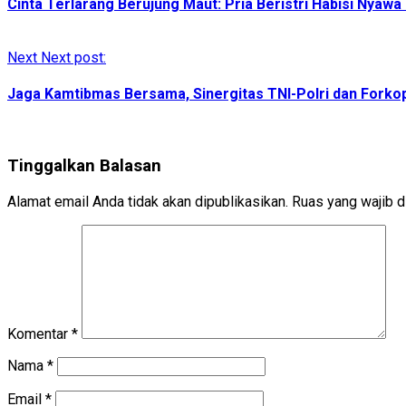
Cinta Terlarang Berujung Maut: Pria Beristri Habisi Nyaw
Next
Next post:
Jaga Kamtibmas Bersama, Sinergitas TNI-Polri dan Fork
Tinggalkan Balasan
Alamat email Anda tidak akan dipublikasikan.
Ruas yang wajib d
Komentar
*
Nama
*
Email
*