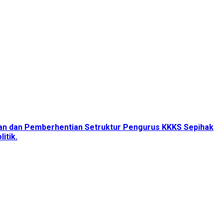
tan dan Pemberhentian Setruktur Pengurus KKKS Sepihak
itik.