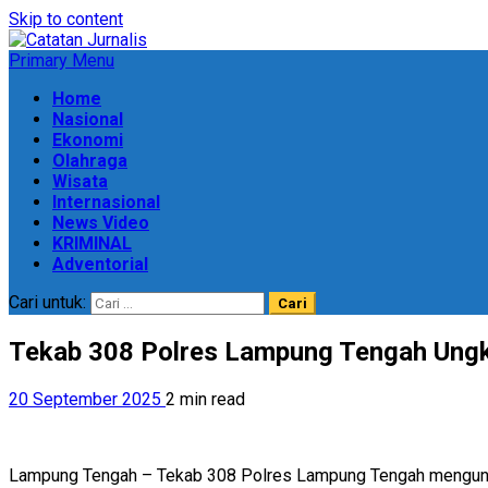
Skip to content
Primary Menu
Home
Nasional
Ekonomi
Olahraga
Wisata
Internasional
News Video
KRIMINAL
Adventorial
Cari untuk:
Tekab 308 Polres Lampung Tengah Ungk
20 September 2025
2 min read
Lampung Tengah – Tekab 308 Polres Lampung Tengah mengungk