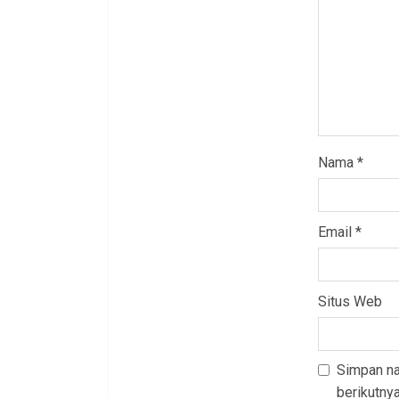
Nama
*
Email
*
Situs Web
Simpan na
berikutnya