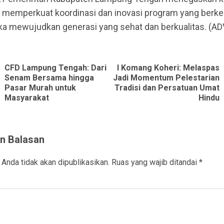
s memperkuat koordinasi dan inovasi program yang berke
ka mewujudkan generasi yang sehat dan berkualitas. (AD
ue
g
CFD Lampung Tengah: Dari
I Komang Koheri: Melaspas
Senam Bersama hingga
Jadi Momentum Pelestarian
Previous
Next
Pasar Murah untuk
Tradisi dan Persatuan Umat
post:
post:
Masyarakat
Hindu
n Balasan
 Anda tidak akan dipublikasikan.
Ruas yang wajib ditandai
*