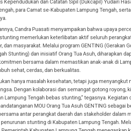
s Kependudukan dan Catatan Sipil (Dukcapil) Yudairi Ha
ngah, para Camat se-Kabupaten Lampung Tengah, sert
nya.
annya, Candra Puasati menyampaikan bahwa upaya perc
tunting memerlukan keterlibatan aktif seluruh perangkat
tor, dan masyarakat. Melalui program GENTING (Gerakan 
h Stunting) dan inisiatif Orang Tua Asuh, diharapkan da
komitmen bersama dalam memastikan anak-anak di La
uh sehat, cerdas, dan berkualitas.
bukan hanya masalah kesehatan, tetapi juga menyangkut
ngsa. Dengan kolaborasi dan semangat gotong royong, ki
 Lampung Tengah bebas stunting,” tegasnya. Kegiatan d
andatanganan MOU Orang Tua Asuh GENTING sebagai b
ersama antar perangkat daerah dan stakeholder dalam
 penurunan stunting di Kabupaten Lampung Tengah. Mela
ni, Pemerintah Kabupaten Lampung Tengah menegaskan 