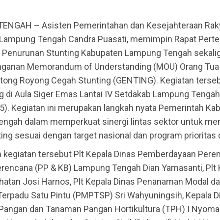
NGAH – Asisten Pemerintahan dan Kesejahteraan Raky
Lampung Tengah Candra Puasati, memimpin Rapat Pert
 Penurunan Stunting Kabupaten Lampung Tengah sekali
ganan Memorandum of Understanding (MOU) Orang Tua
tong Royong Cegah Stunting (GENTING). Kegiatan terse
g di Aula Siger Emas Lantai IV Setdakab Lampung Tengah
5). Kegiatan ini merupakan langkah nyata Pemerintah Ka
ngah dalam memperkuat sinergi lintas sektor untuk me
ing sesuai dengan target nasional dan program prioritas 
m kegiatan tersebut Plt Kepala Dinas Pemberdayaan Per
erencana (PP & KB) Lampung Tengah Dian Yamasanti, Plt 
hatan Josi Harnos, Plt Kepala Dinas Penanaman Modal d
Terpadu Satu Pintu (PMPTSP) Sri Wahyuningsih, Kepala D
Pangan dan Tanaman Pangan Hortikultura (TPH) I Nyoma