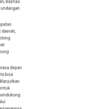
san, Baznas
a undangan
epatan
 daerah,
Gotong
pat
mpung
 masa depan
ta bisa
ilanjutkan
entuk
 mendukung
lui
kesiapannya