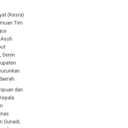
at (Kesra)
emuan Tim
gus
 Asuh
but
, Senin
bupaten
nurunkan
daerah.
empuan dan
Kepala
an
inas
n Gunadi,