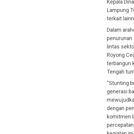
Kepala Dina
Lampung Te
terkait lain
Dalam arah
penurunan s
lintas sek
Royong Cega
terbangun 
Tengah tumb
“Stunting 
generasi ba
mewujudkan
dengan pen
komitmen b
percepatan
kegiatan i