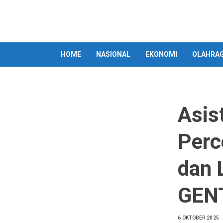
Skip
to
content
HOME
NASIONAL
EKONOMI
OLAHRA
Asis
Perc
dan 
GEN
6 OKTOBER 2025