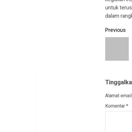
untuk teru
dalam rang
Contin
Previous
Readin
Tinggalka
Alamat email
Komentar
*