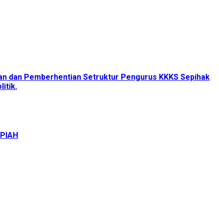
tan dan Pemberhentian Setruktur Pengurus KKKS Sepihak
itik.
UPIAH