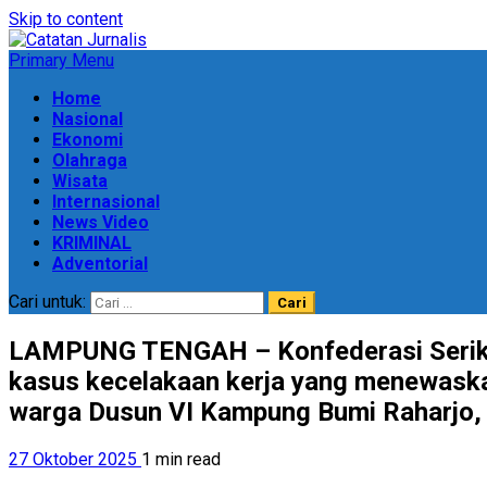
Skip to content
Primary Menu
Home
Nasional
Ekonomi
Olahraga
Wisata
Internasional
News Video
KRIMINAL
Adventorial
Cari untuk:
LAMPUNG TENGAH – Konfederasi Serikat
kasus kecelakaan kerja yang menewaskan
warga Dusun VI Kampung Bumi Raharjo,
27 Oktober 2025
1 min read