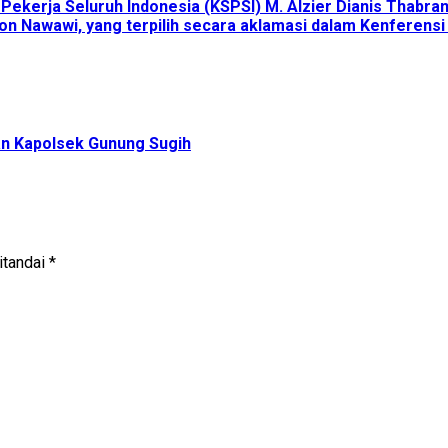
erja Seluruh Indonesia (KSPSI) M. Alzier Dianis Thabranie,
n Nawawi, yang terpilih secara aklamasi dalam Kenferensi
san Kapolsek Gunung Sugih
itandai
*