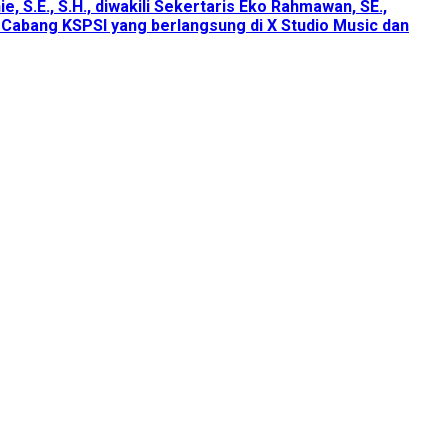
 S.E., S.H., diwakili Sekertaris Eko Rahmawan, SE.,
 Cabang KSPSI yang berlangsung di X Studio Music dan