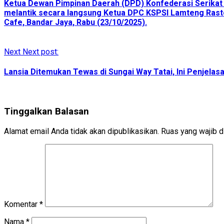
Ketua Dewan Pimpinan Daerah (DPD) Konfederasi Serikat Pek
melantik secara langsung Ketua DPC KSPSI Lamteng Rasto
Cafe, Bandar Jaya, Rabu (23/10/2025).
Next
Next post:
Lansia Ditemukan Tewas di Sungai Way Tatai, Ini Penjela
Tinggalkan Balasan
Alamat email Anda tidak akan dipublikasikan.
Ruas yang wajib d
Komentar
*
Nama
*