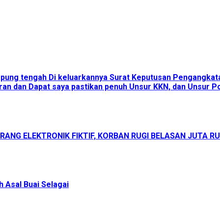
ampung tengah Di keluarkannya Surat Keputusan Pengangka
an dan Dapat saya pastikan penuh Unsur KKN, dan Unsur Pol
ANG ELEKTRONIK FIKTIF, KORBAN RUGI BELASAN JUTA R
 Asal Buai Selagai