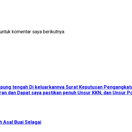
untuk komentar saya berikutnya.
ampung tengah Di keluarkannya Surat Keputusan Pengangka
an dan Dapat saya pastikan penuh Unsur KKN, dan Unsur Pol
 Asal Buai Selagai