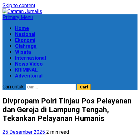
Skip to content
Primary Menu
Home
Nasional
Ekonomi
Olahraga
Wisata
Internasional
News Video
KRIMINAL
Adventorial
Cari untuk:
Divpropam Polri Tinjau Pos Pelayanan
dan Gereja di Lampung Tengah,
Tekankan Pelayanan Humanis
25 Desember 2025
2 min read