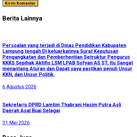
Berita Lainnya
Persoalan yang terjadi di Dinas Pendidikan Kabupaten
Lampung tengah Di keluarkannya Surat Keputusan
Pengangkatan dan Pemberhentian Setruktur Pengurus
KKKS Sepihak Aktifis LSM LPAB Sofyan AS ST, Itu Sangat
menantang Aturan dan Dapat saya pastikan penuh Unsur
KKN, dan Unsur Politik.
6 Agustus 2026
Sekretaris DPRD Lamtim Thabrani Hasim Putra Asli
Daerah Asal Buai Selagai
31 Mei 2026