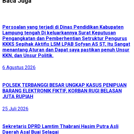
Baca Juga
Persoalan yang terjadi di Dinas Pendidikan Kabupaten
Lampung tengah Di keluarkannya Surat Keputusan
Pengangkatan dan Pemberhentian Setruktur Pengurus
KKKS Sepihak Aktifis LSM LPAB Sofyan AS ST, Itu Sangat
menantang Aturan dan Dapat saya pastikan penuh Unsur
KKN, dan Unsur Politik.
6 Agustus 2026
POLSEK TERBANGGI BESAR UNGKAP KASUS PENIPUAN
BARANG ELEKTRONIK FIKTIF, KORBAN RUGI BELASAN
JUTA RUPIAH
25 Juli 2026
Sekretaris DPRD Lamtim Thabrani Hasim Putra Asli
Daerah Asal Buai Selagai