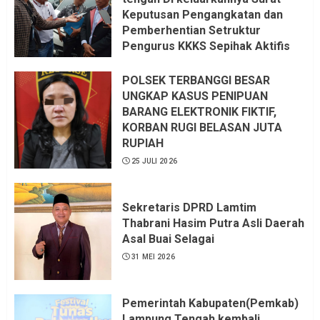
Keputusan Pengangkatan dan
Pemberhentian Setruktur
Pengurus KKKS Sepihak Aktifis
LSM LPAB Sofyan AS ST, Itu
Sangat menantang Aturan dan
POLSEK TERBANGGI BESAR
Dapat saya pastikan penuh Unsur
UNGKAP KASUS PENIPUAN
KKN, dan Unsur Politik.
BARANG ELEKTRONIK FIKTIF,
KORBAN RUGI BELASAN JUTA
6 AGUSTUS 2026
RUPIAH
25 JULI 2026
Sekretaris DPRD Lamtim
Thabrani Hasim Putra Asli Daerah
Asal Buai Selagai
31 MEI 2026
Pemerintah Kabupaten(Pemkab)
Lampung Tengah kembali