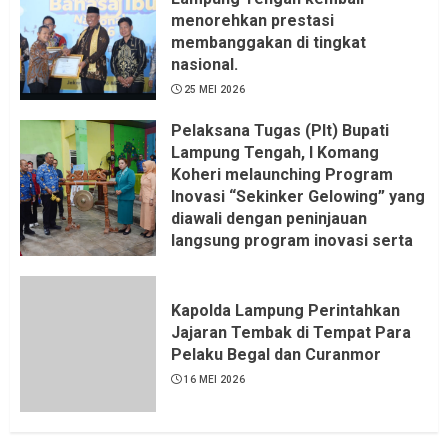
menorehkan prestasi
membanggakan di tingkat
nasional.
25 MEI 2026
Pelaksana Tugas (Plt) Bupati
Lampung Tengah, I Komang
Koheri melaunching Program
Inovasi “Sekinker Gelowing” yang
diawali dengan peninjauan
langsung program inovasi serta
pemukulan gong. Kegiatan
berlangsung di Kantor Kelurahan
Bandar Jaya Barat, Kecamatan
Kapolda Lampung Perintahkan
Terbanggi Besar, Rabu
Jajaran Tembak di Tempat Para
(20/05/2026).
Pelaku Begal dan Curanmor
21 MEI 2026
16 MEI 2026