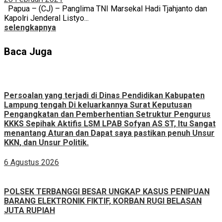
Papua – (CJ) – Panglima TNI Marsekal Hadi Tjahjanto dan
Kapolri Jenderal Listyo...
selengkapnya
Baca Juga
Persoalan yang terjadi di Dinas Pendidikan Kabupaten
Lampung tengah Di keluarkannya Surat Keputusan
Pengangkatan dan Pemberhentian Setruktur Pengurus
KKKS Sepihak Aktifis LSM LPAB Sofyan AS ST, Itu Sangat
menantang Aturan dan Dapat saya pastikan penuh Unsur
KKN, dan Unsur Politik.
6 Agustus 2026
POLSEK TERBANGGI BESAR UNGKAP KASUS PENIPUAN
BARANG ELEKTRONIK FIKTIF, KORBAN RUGI BELASAN
JUTA RUPIAH