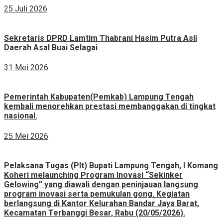
25 Juli 2026
Sekretaris DPRD Lamtim Thabrani Hasim Putra Asli
Daerah Asal Buai Selagai
31 Mei 2026
Pemerintah Kabupaten(Pemkab) Lampung Tengah
kembali menorehkan prestasi membanggakan di tingkat
nasional.
25 Mei 2026
Pelaksana Tugas (Plt) Bupati Lampung Tengah, I Komang
Koheri melaunching Program Inovasi “Sekinker
Gelowing” yang diawali dengan peninjauan langsung
program inovasi serta pemukulan gong. Kegiatan
berlangsung di Kantor Kelurahan Bandar Jaya Barat,
Kecamatan Terbanggi Besar, Rabu (20/05/2026).