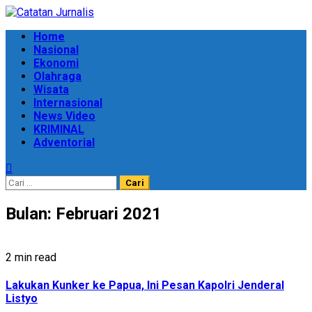
Skip
to
Primary
Home
content
Menu
Nasional
Ekonomi
Olahraga
Wisata
Internasional
News Video
KRIMINAL
Adventorial
Cari
untuk:
Bulan:
Februari 2021
2 min read
Lakukan Kunker ke Papua, Ini Pesan Kapolri Jenderal
Listyo