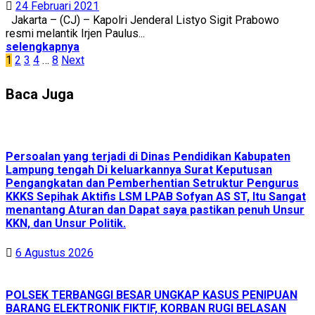
24 Februari 2021
Jakarta – (CJ) – Kapolri Jenderal Listyo Sigit Prabowo
resmi melantik Irjen Paulus...
selengkapnya
Navigasi
1
2
3
4
…
8
Next
pos
Baca Juga
Persoalan yang terjadi di Dinas Pendidikan Kabupaten
Lampung tengah Di keluarkannya Surat Keputusan
Pengangkatan dan Pemberhentian Setruktur Pengurus
KKKS Sepihak Aktifis LSM LPAB Sofyan AS ST, Itu Sangat
menantang Aturan dan Dapat saya pastikan penuh Unsur
KKN, dan Unsur Politik.
6 Agustus 2026
POLSEK TERBANGGI BESAR UNGKAP KASUS PENIPUAN
BARANG ELEKTRONIK FIKTIF, KORBAN RUGI BELASAN