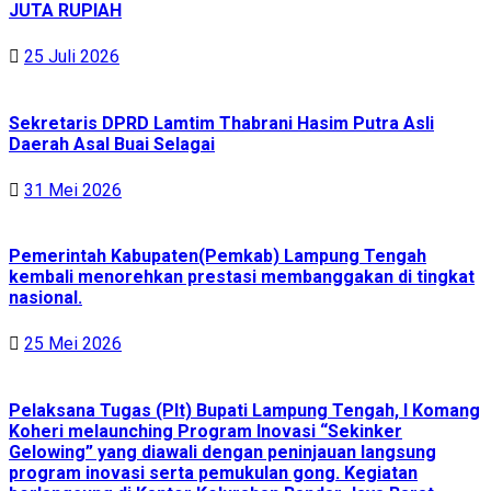
JUTA RUPIAH
25 Juli 2026
Sekretaris DPRD Lamtim Thabrani Hasim Putra Asli
Daerah Asal Buai Selagai
31 Mei 2026
Pemerintah Kabupaten(Pemkab) Lampung Tengah
kembali menorehkan prestasi membanggakan di tingkat
nasional.
25 Mei 2026
Pelaksana Tugas (Plt) Bupati Lampung Tengah, I Komang
Koheri melaunching Program Inovasi “Sekinker
Gelowing” yang diawali dengan peninjauan langsung
program inovasi serta pemukulan gong. Kegiatan